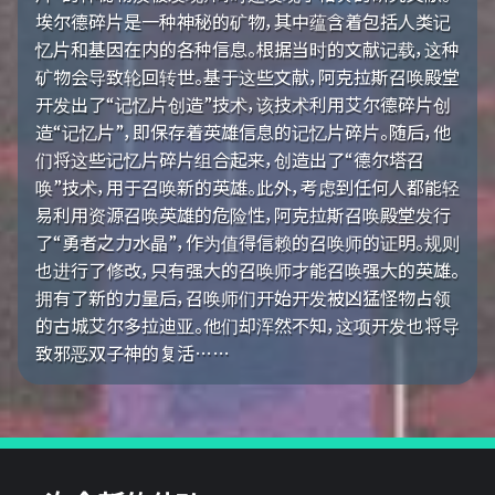
埃尔德碎片是一种神秘的矿物，其中蕴含着包括人类记
忆片和基因在内的各种信息。根据当时的文献记载，这种
矿物会导致轮回转世。基于这些文献，阿克拉斯召唤殿堂
开发出了“记忆片创造”技术，该技术利用艾尔德碎片创
造“记忆片”，即保存着英雄信息的记忆片碎片。随后，他
们将这些记忆片碎片组合起来，创造出了“德尔塔召
唤”技术，用于召唤新的英雄。此外，考虑到任何人都能轻
易利用资源召唤英雄的危险性，阿克拉斯召唤殿堂发行
了“勇者之力水晶”，作为值得信赖的召唤师的证明。规则
也进行了修改，只有强大的召唤师才能召唤强大的英雄。
拥有了新的力量后，召唤师们开始开发被凶猛怪物占领
的古城艾尔多拉迪亚。他们却浑然不知，这项开发也将导
致邪恶双子神的复活……