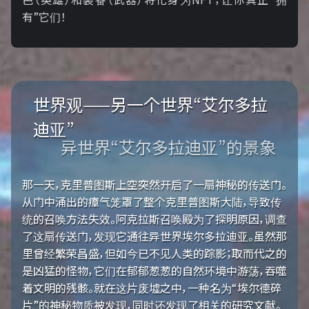
有”它们！
世界观——另一个世界“艾尔多拉
迪亚”
异世界“艾尔多拉迪亚”的景象
那一天，克里普图斯上空突然开启了一扇神秘的传送门。
从门中涌出的瘴气笼罩了整个克里普图斯大陆，导致传
统的召唤方法失效。阿克拉斯召唤殿为了探明原因，调查
了这扇传送门，发现它通往异世界埃尔多拉迪亚。虽然那
里曾经繁荣昌盛，但如今已不见人类的踪影；取而代之的
是凶猛的怪物，它们在郁郁葱葱的自然环境中游荡，吞噬
着文明的残骸。就在这片废墟之中，一种名为“埃尔德碎
片”的神秘物质被发现，同时还发现了相关的研究文献。