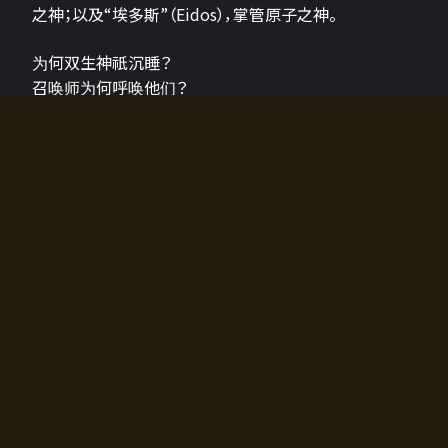
之神；以及“埃多斯”（Eidos），掌管原子之神。
为何双生神祇沉睡？
召唤师为何呼唤他们？
为何通往埃尔多拉迪亚的大门开启？
故事的真相将由玩家的行动揭晓，玩家的选择将影响游
戏中的走向。
所有答案都掌握在你的手中。
如何开始游戏
入门超级简单！只需安装钱包应用♪
您可以在电脑和智能手机上畅玩！