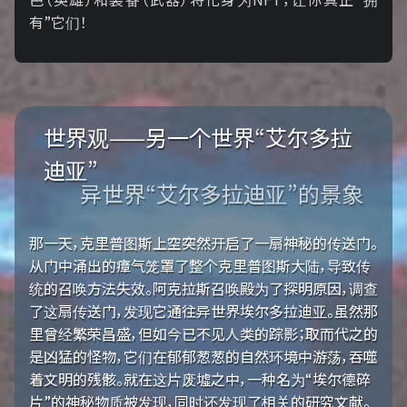
有”它们！
世界观——另一个世界“艾尔多拉
迪亚”
异世界“艾尔多拉迪亚”的景象
那一天，克里普图斯上空突然开启了一扇神秘的传送门。
从门中涌出的瘴气笼罩了整个克里普图斯大陆，导致传
统的召唤方法失效。阿克拉斯召唤殿为了探明原因，调查
了这扇传送门，发现它通往异世界埃尔多拉迪亚。虽然那
里曾经繁荣昌盛，但如今已不见人类的踪影；取而代之的
是凶猛的怪物，它们在郁郁葱葱的自然环境中游荡，吞噬
着文明的残骸。就在这片废墟之中，一种名为“埃尔德碎
片”的神秘物质被发现，同时还发现了相关的研究文献。