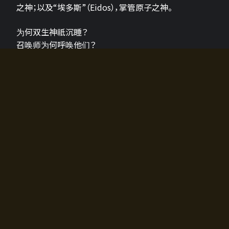
之神；以及“埃多斯”（Eidos），掌管原子之神。
为何双生神祇沉睡？
召唤师为何呼唤他们？
为何通往埃尔多拉迪亚的大门开启？
故事的真相将由玩家的行动揭晓，玩家的选择将影响游
戏中的走向。
所有答案都掌握在你的手中。
如何开始游戏
入门超级简单！只需安装钱包应用♪
您可以在电脑和智能手机上畅玩！