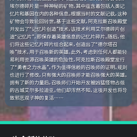
埃尔德碎片是一种神秘的矿物，其中蕴含着包括人类记
忆片和基因在内的各种信息。根据当时的文献记载，这种
矿物会导致轮回转世。基于这些文献，阿克拉斯召唤殿堂
开发出了“记忆片创造”技术，该技术利用艾尔德碎片创
造“记忆片”，即保存着英雄信息的记忆片碎片。随后，他
们将这些记忆片碎片组合起来，创造出了“德尔塔召
唤”技术，用于召唤新的英雄。此外，考虑到任何人都能轻
易利用资源召唤英雄的危险性，阿克拉斯召唤殿堂发行
了“勇者之力水晶”，作为值得信赖的召唤师的证明。规则
也进行了修改，只有强大的召唤师才能召唤强大的英雄。
拥有了新的力量后，召唤师们开始开发被凶猛怪物占领
的古城艾尔多拉迪亚。他们却浑然不知，这项开发也将导
致邪恶双子神的复活……