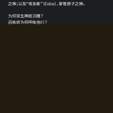
之神；以及“埃多斯”（Eidos），掌管原子之神。
为何双生神祇沉睡？
召唤师为何呼唤他们？
为何通往埃尔多拉迪亚的大门开启？
故事的真相将由玩家的行动揭晓，玩家的选择将影响游
戏中的走向。
所有答案都掌握在你的手中。
如何开始游戏
入门超级简单！只需安装钱包应用♪
您可以在电脑和智能手机上畅玩！