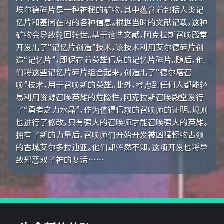
埃尔德碎片是一种神秘的矿物，其中蕴含着包括人类记
忆片和基因在内的各种信息。根据当时的文献记载，这种
矿物会导致轮回转世。基于这些文献，阿克拉斯召唤殿堂
开发出了“记忆片创造”技术，该技术利用艾尔德碎片创
造“记忆片”，即保存着英雄信息的记忆片碎片。随后，他
们将这些记忆片碎片组合起来，创造出了“德尔塔召
唤”技术，用于召唤新的英雄。此外，考虑到任何人都能轻
易利用资源召唤英雄的危险性，阿克拉斯召唤殿堂发行
了“勇者之力水晶”，作为值得信赖的召唤师的证明。规则
也进行了修改，只有强大的召唤师才能召唤强大的英雄。
拥有了新的力量后，召唤师们开始开发被凶猛怪物占领
的古城艾尔多拉迪亚。他们却浑然不知，这项开发也将导
致邪恶双子神的复活……