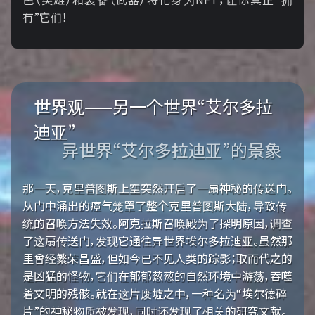
有”它们！
世界观——另一个世界“艾尔多拉
迪亚”
异世界“艾尔多拉迪亚”的景象
那一天，克里普图斯上空突然开启了一扇神秘的传送门。
从门中涌出的瘴气笼罩了整个克里普图斯大陆，导致传
统的召唤方法失效。阿克拉斯召唤殿为了探明原因，调查
了这扇传送门，发现它通往异世界埃尔多拉迪亚。虽然那
里曾经繁荣昌盛，但如今已不见人类的踪影；取而代之的
是凶猛的怪物，它们在郁郁葱葱的自然环境中游荡，吞噬
着文明的残骸。就在这片废墟之中，一种名为“埃尔德碎
片”的神秘物质被发现，同时还发现了相关的研究文献。