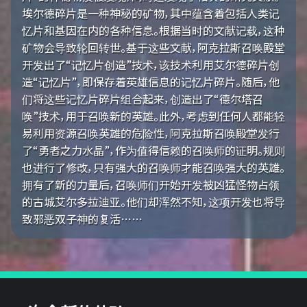
埃尔德碎片是一种神秘的矿物，其中蕴含着包括人类记
忆片和基因在内的各种信息。根据当时的文献记载，这种
矿物会导致轮回转世。基于这些文献，阿克拉斯召唤殿堂
开发出了“记忆片创造”技术，该技术利用艾尔德碎片创
造“记忆片”，即保存着英雄信息的记忆片碎片。随后，他
们将这些记忆片碎片组合起来，创造出了“德尔塔召
唤”技术，用于召唤新的英雄。此外，考虑到任何人都能轻
易利用资源召唤英雄的危险性，阿克拉斯召唤殿堂发行
了“勇者之力水晶”，作为值得信赖的召唤师的证明。规则
也进行了修改，只有强大的召唤师才能召唤强大的英雄。
拥有了新的力量后，召唤师们开始开发被凶猛怪物占领
的古城艾尔多拉迪亚。他们却浑然不知，这项开发也将导
致邪恶双子神的复活……