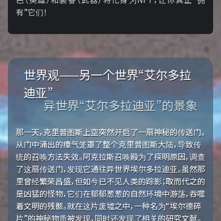
有”它们！
世界观——另一个世界“艾尔多拉
迪亚”
异世界“艾尔多拉迪亚”的景象
那一天，克里普图斯上空突然开启了一扇神秘的传送门。
从门中涌出的瘴气笼罩了整个克里普图斯大陆，导致传
统的召唤方法失效。阿克拉斯召唤殿为了探明原因，调查
了这扇传送门，发现它通往异世界埃尔多拉迪亚。虽然那
里曾经繁荣昌盛，但如今已不见人类的踪影；取而代之的
是凶猛的怪物，它们在郁郁葱葱的自然环境中游荡，吞噬
着文明的残骸。就在这片废墟之中，一种名为“埃尔德碎
片”的神秘物质被发现，同时还发现了相关的研究文献。