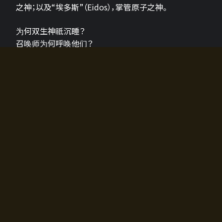
之神；以及“埃多斯”（Eidos），掌管原子之神。
为何双生神祇沉睡？
召唤师为何呼唤他们？
为何通往埃尔多拉迪亚的大门开启？
故事的真相将由玩家的行动揭晓，玩家的选择将影响游
戏中的走向。
所有答案都掌握在你的手中。
如何开始游戏
入门超级简单！只需安装钱包应用♪
您可以在电脑和智能手机上畅玩！