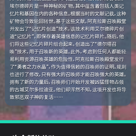
埃尔德碎片是一种神秘的矿物，其中蕴含着包括人类记
忆片和基因在内的各种信息。根据当时的文献记载，这种
矿物会导致轮回转世。基于这些文献，阿克拉斯召唤殿堂
开发出了“记忆片创造”技术，该技术利用艾尔德碎片创
造“记忆片”，即保存着英雄信息的记忆片碎片。随后，他
们将这些记忆片碎片组合起来，创造出了“德尔塔召
唤”技术，用于召唤新的英雄。此外，考虑到任何人都能轻
易利用资源召唤英雄的危险性，阿克拉斯召唤殿堂发行
了“勇者之力水晶”，作为值得信赖的召唤师的证明。规则
也进行了修改，只有强大的召唤师才能召唤强大的英雄。
拥有了新的力量后，召唤师们开始开发被凶猛怪物占领
的古城艾尔多拉迪亚。他们却浑然不知，这项开发也将导
致邪恶双子神的复活……