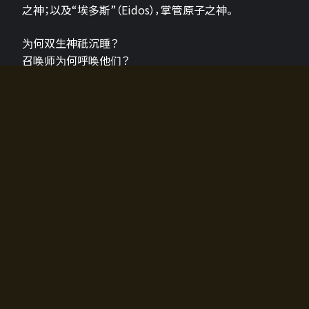
之神；以及“埃多斯”（Eidos），掌管原子之神。
为何双生神祇沉睡？
召唤师为何呼唤他们？
为何通往埃尔多拉迪亚的大门开启？
故事的真相将由玩家的行动揭晓，玩家的选择将影响游
戏中的走向。
所有答案都掌握在你的手中。
如何开始游戏
入门超级简单！只需安装钱包应用♪
您可以在电脑和智能手机上畅玩！