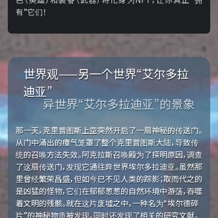
有”它们！
世界观——另一个世界“艾尔多拉
迪亚”
异世界“艾尔多拉迪亚”的景象
那一天，克里普图斯上空突然开启了一扇神秘的传送门。
从门中涌出的瘴气笼罩了整个克里普图斯大陆，导致传
统的召唤方法失效。阿克拉斯召唤殿为了探明原因，调查
了这扇传送门，发现它通往异世界埃尔多拉迪亚。虽然那
里曾经繁荣昌盛，但如今已不见人类的踪影；取而代之的
是凶猛的怪物，它们在郁郁葱葱的自然环境中游荡，吞噬
着文明的残骸。就在这片废墟之中，一种名为“埃尔德碎
片”的神秘物质被发现，同时还发现了相关的研究文献。