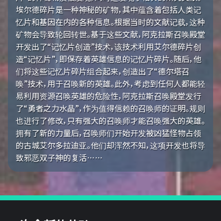
埃尔德碎片是一种神秘的矿物，其中蕴含着包括人类记
忆片和基因在内的各种信息。根据当时的文献记载，这种
矿物会导致轮回转世。基于这些文献，阿克拉斯召唤殿堂
开发出了“记忆片创造”技术，该技术利用艾尔德碎片创
造“记忆片”，即保存着英雄信息的记忆片碎片。随后，他
们将这些记忆片碎片组合起来，创造出了“德尔塔召
唤”技术，用于召唤新的英雄。此外，考虑到任何人都能轻
易利用资源召唤英雄的危险性，阿克拉斯召唤殿堂发行
了“勇者之力水晶”，作为值得信赖的召唤师的证明。规则
也进行了修改，只有强大的召唤师才能召唤强大的英雄。
拥有了新的力量后，召唤师们开始开发被凶猛怪物占领
的古城艾尔多拉迪亚。他们却浑然不知，这项开发也将导
致邪恶双子神的复活……