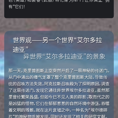
有”它们！
世界观——另一个世界“艾尔多拉
迪亚”
异世界“艾尔多拉迪亚”的景象
那一天，克里普图斯上空突然开启了一扇神秘的传送门。
从门中涌出的瘴气笼罩了整个克里普图斯大陆，导致传
统的召唤方法失效。阿克拉斯召唤殿为了探明原因，调查
了这扇传送门，发现它通往异世界埃尔多拉迪亚。虽然那
里曾经繁荣昌盛，但如今已不见人类的踪影；取而代之的
是凶猛的怪物，它们在郁郁葱葱的自然环境中游荡，吞噬
着文明的残骸。就在这片废墟之中，一种名为“埃尔德碎
片”的神秘物质被发现，同时还发现了相关的研究文献。