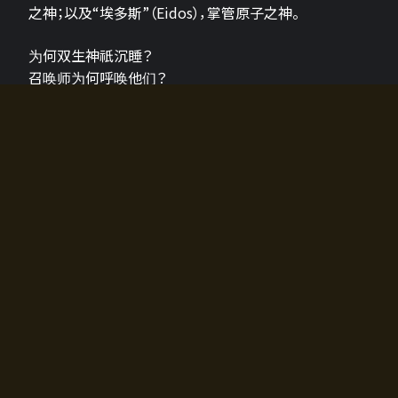
之神；以及“埃多斯”（Eidos），掌管原子之神。
为何双生神祇沉睡？
召唤师为何呼唤他们？
为何通往埃尔多拉迪亚的大门开启？
故事的真相将由玩家的行动揭晓，玩家的选择将影响游
戏中的走向。
所有答案都掌握在你的手中。
如何开始游戏
入门超级简单！只需安装钱包应用♪
您可以在电脑和智能手机上畅玩！