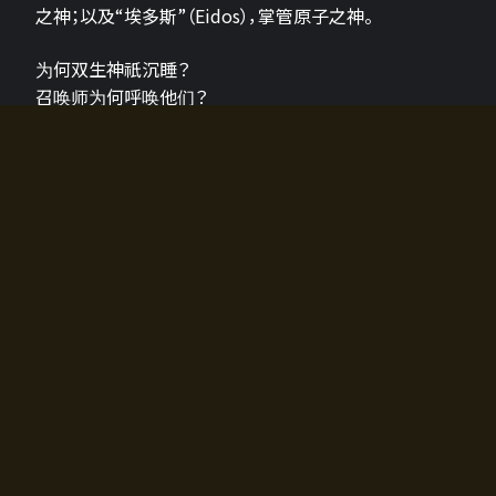
之神；以及“埃多斯”（Eidos），掌管原子之神。
为何双生神祇沉睡？
召唤师为何呼唤他们？
为何通往埃尔多拉迪亚的大门开启？
故事的真相将由玩家的行动揭晓，玩家的选择将影响游
戏中的走向。
所有答案都掌握在你的手中。
如何开始游戏
入门超级简单！只需安装钱包应用♪
您可以在电脑和智能手机上畅玩！