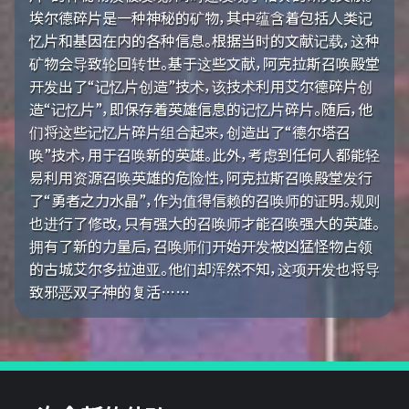
埃尔德碎片是一种神秘的矿物，其中蕴含着包括人类记
忆片和基因在内的各种信息。根据当时的文献记载，这种
矿物会导致轮回转世。基于这些文献，阿克拉斯召唤殿堂
开发出了“记忆片创造”技术，该技术利用艾尔德碎片创
造“记忆片”，即保存着英雄信息的记忆片碎片。随后，他
们将这些记忆片碎片组合起来，创造出了“德尔塔召
唤”技术，用于召唤新的英雄。此外，考虑到任何人都能轻
易利用资源召唤英雄的危险性，阿克拉斯召唤殿堂发行
了“勇者之力水晶”，作为值得信赖的召唤师的证明。规则
也进行了修改，只有强大的召唤师才能召唤强大的英雄。
拥有了新的力量后，召唤师们开始开发被凶猛怪物占领
的古城艾尔多拉迪亚。他们却浑然不知，这项开发也将导
致邪恶双子神的复活……