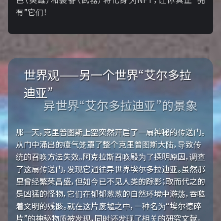
有”它们！
世界观——另一个世界“艾尔多拉
迪亚”
异世界“艾尔多拉迪亚”的景象
那一天，克里普图斯上空突然开启了一扇神秘的传送门。
从门中涌出的瘴气笼罩了整个克里普图斯大陆，导致传
统的召唤方法失效。阿克拉斯召唤殿为了探明原因，调查
了这扇传送门，发现它通往异世界埃尔多拉迪亚。虽然那
里曾经繁荣昌盛，但如今已不见人类的踪影；取而代之的
是凶猛的怪物，它们在郁郁葱葱的自然环境中游荡，吞噬
着文明的残骸。就在这片废墟之中，一种名为“埃尔德碎
片”的神秘物质被发现，同时还发现了相关的研究文献。