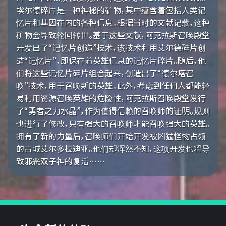
埃尔德碎片是一种神秘的矿物，其中蕴含着包括人类记
忆片和基因在内的各种信息。根据当时的文献记载，这种
矿物会导致轮回转世。基于这些文献，阿克拉斯召唤殿堂
开发出了“记忆片创造”技术，该技术利用艾尔德碎片创
造“记忆片”，即保存着英雄信息的记忆片碎片。随后，他
们将这些记忆片碎片组合起来，创造出了“德尔塔召
唤”技术，用于召唤新的英雄。此外，考虑到任何人都能轻
易利用资源召唤英雄的危险性，阿克拉斯召唤殿堂发行
了“勇者之力水晶”，作为值得信赖的召唤师的证明。规则
也进行了修改，只有强大的召唤师才能召唤强大的英雄。
拥有了新的力量后，召唤师们开始开发被凶猛怪物占领
的古城艾尔多拉迪亚。他们却浑然不知，这项开发也将导
致邪恶双子神的复活……