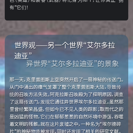
有”它们！
世界观——另一个世界“艾尔多拉
迪亚”
异世界“艾尔多拉迪亚”的景象
那一天，克里普图斯上空突然开启了一扇神秘的传送门。
从门中涌出的瘴气笼罩了整个克里普图斯大陆，导致传
统的召唤方法失效。阿克拉斯召唤殿为了探明原因，调查
了这扇传送门，发现它通往异世界埃尔多拉迪亚。虽然那
里曾经繁荣昌盛，但如今已不见人类的踪影；取而代之的
是凶猛的怪物，它们在郁郁葱葱的自然环境中游荡，吞噬
着文明的残骸。就在这片废墟之中，一种名为“埃尔德碎
片”的神秘物质被发现，同时还发现了相关的研究文献。