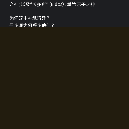
之神；以及“埃多斯”（Eidos），掌管原子之神。
为何双生神祇沉睡？
召唤师为何呼唤他们？
为何通往埃尔多拉迪亚的大门开启？
故事的真相将由玩家的行动揭晓，玩家的选择将影响游
戏中的走向。
所有答案都掌握在你的手中。
如何开始游戏
入门超级简单！只需安装钱包应用♪
您可以在电脑和智能手机上畅玩！