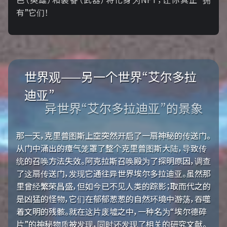
有”它们！
世界观——另一个世界“艾尔多拉
迪亚”
异世界“艾尔多拉迪亚”的景象
那一天，克里普图斯上空突然开启了一扇神秘的传送门。
从门中涌出的瘴气笼罩了整个克里普图斯大陆，导致传
统的召唤方法失效。阿克拉斯召唤殿为了探明原因，调查
了这扇传送门，发现它通往异世界埃尔多拉迪亚。虽然那
里曾经繁荣昌盛，但如今已不见人类的踪影；取而代之的
是凶猛的怪物，它们在郁郁葱葱的自然环境中游荡，吞噬
着文明的残骸。就在这片废墟之中，一种名为“埃尔德碎
片”的神秘物质被发现，同时还发现了相关的研究文献。