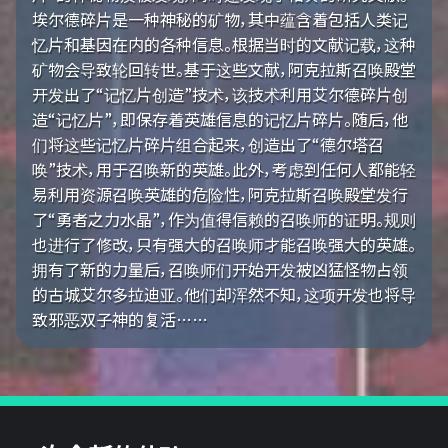
埃尔德碎片是一种神秘的矿物，其中蕴含着包括人类记
忆片和基因在内的各种信息。根据当时的文献记载，这种
矿物会导致轮回转世。基于这些文献，阿克拉斯召唤殿堂
开发出了“记忆片创造”技术，该技术利用艾尔德碎片创
造“记忆片”，即保存着英雄信息的记忆片碎片。随后，他
们将这些记忆片碎片组合起来，创造出了“德尔塔召
唤”技术，用于召唤新的英雄。此外，考虑到任何人都能轻
易利用资源召唤英雄的危险性，阿克拉斯召唤殿堂发行
了“勇者之力水晶”，作为值得信赖的召唤师的证明。规则
也进行了修改，只有强大的召唤师才能召唤强大的英雄。
拥有了新的力量后，召唤师们开始开发被凶猛怪物占领
的古城艾尔多拉迪亚。他们却浑然不知，这项开发也将导
致邪恶双子神的复活……