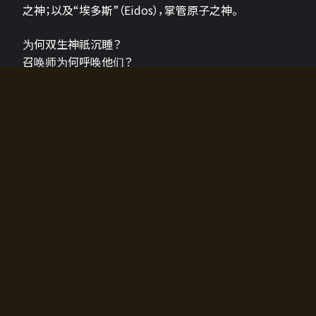
之神；以及“埃多斯”（Eidos），掌管原子之神。
为何双生神祇沉睡？
召唤师为何呼唤他们？
为何通往埃尔多拉迪亚的大门开启？
故事的真相将由玩家的行动揭晓，玩家的选择将影响游
戏中的走向。
所有答案都掌握在你的手中。
如何开始游戏
入门超级简单！只需安装钱包应用♪
您可以在电脑和智能手机上畅玩！