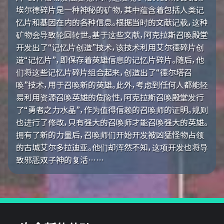
埃尔德碎片是一种神秘的矿物，其中蕴含着包括人类记
忆片和基因在内的各种信息。根据当时的文献记载，这种
矿物会导致轮回转世。基于这些文献，阿克拉斯召唤殿堂
开发出了“记忆片创造”技术，该技术利用艾尔德碎片创
造“记忆片”，即保存着英雄信息的记忆片碎片。随后，他
们将这些记忆片碎片组合起来，创造出了“德尔塔召
唤”技术，用于召唤新的英雄。此外，考虑到任何人都能轻
易利用资源召唤英雄的危险性，阿克拉斯召唤殿堂发行
了“勇者之力水晶”，作为值得信赖的召唤师的证明。规则
也进行了修改，只有强大的召唤师才能召唤强大的英雄。
拥有了新的力量后，召唤师们开始开发被凶猛怪物占领
的古城艾尔多拉迪亚。他们却浑然不知，这项开发也将导
致邪恶双子神的复活……