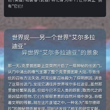
有”它们！
世界观——另一个世界“艾尔多拉
迪亚”
异世界“艾尔多拉迪亚”的景象
那一天，克里普图斯上空突然开启了一扇神秘的传送门。
从门中涌出的瘴气笼罩了整个克里普图斯大陆，导致传
统的召唤方法失效。阿克拉斯召唤殿为了探明原因，调查
了这扇传送门，发现它通往异世界埃尔多拉迪亚。虽然那
里曾经繁荣昌盛，但如今已不见人类的踪影；取而代之的
是凶猛的怪物，它们在郁郁葱葱的自然环境中游荡，吞噬
着文明的残骸。就在这片废墟之中，一种名为“埃尔德碎
片”的神秘物质被发现，同时还发现了相关的研究文献。