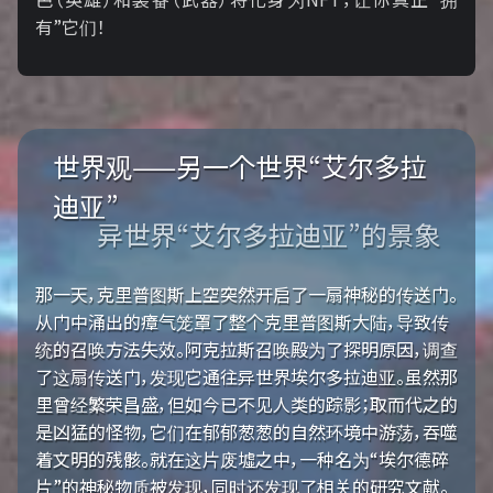
有”它们！
世界观——另一个世界“艾尔多拉
迪亚”
异世界“艾尔多拉迪亚”的景象
那一天，克里普图斯上空突然开启了一扇神秘的传送门。
从门中涌出的瘴气笼罩了整个克里普图斯大陆，导致传
统的召唤方法失效。阿克拉斯召唤殿为了探明原因，调查
了这扇传送门，发现它通往异世界埃尔多拉迪亚。虽然那
里曾经繁荣昌盛，但如今已不见人类的踪影；取而代之的
是凶猛的怪物，它们在郁郁葱葱的自然环境中游荡，吞噬
着文明的残骸。就在这片废墟之中，一种名为“埃尔德碎
片”的神秘物质被发现，同时还发现了相关的研究文献。