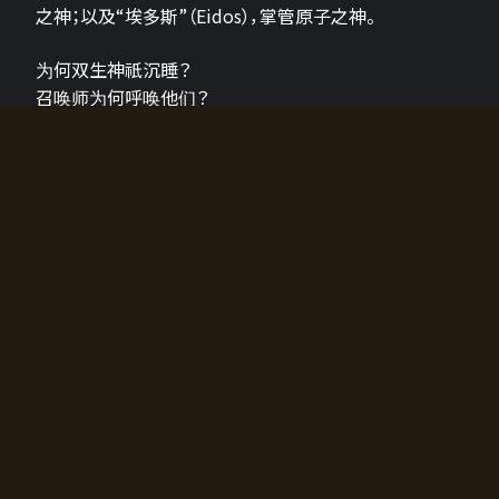
之神；以及“埃多斯”（Eidos），掌管原子之神。
为何双生神祇沉睡？
召唤师为何呼唤他们？
为何通往埃尔多拉迪亚的大门开启？
故事的真相将由玩家的行动揭晓，玩家的选择将影响游
戏中的走向。
所有答案都掌握在你的手中。
如何开始游戏
入门超级简单！只需安装钱包应用♪
您可以在电脑和智能手机上畅玩！