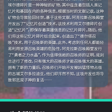
埃尔德碎片是一种神秘的矿物，其中蕴含着包括人类记
忆片和基因在内的各种信息。根据当时的文献记载，这种
矿物会导致轮回转世。基于这些文献，阿克拉斯召唤殿堂
开发出了“记忆片创造”技术，该技术利用艾尔德碎片创
造“记忆片”，即保存着英雄信息的记忆片碎片。随后，他
们将这些记忆片碎片组合起来，创造出了“德尔塔召
唤”技术，用于召唤新的英雄。此外，考虑到任何人都能轻
易利用资源召唤英雄的危险性，阿克拉斯召唤殿堂发行
了“勇者之力水晶”，作为值得信赖的召唤师的证明。规则
也进行了修改，只有强大的召唤师才能召唤强大的英雄。
拥有了新的力量后，召唤师们开始开发被凶猛怪物占领
的古城艾尔多拉迪亚。他们却浑然不知，这项开发也将导
致邪恶双子神的复活……