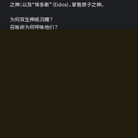
之神；以及“埃多斯”（Eidos），掌管原子之神。
为何双生神祇沉睡？
召唤师为何呼唤他们？
为何通往埃尔多拉迪亚的大门开启？
故事的真相将由玩家的行动揭晓，玩家的选择将影响游
戏中的走向。
所有答案都掌握在你的手中。
如何开始游戏
入门超级简单！只需安装钱包应用♪
您可以在电脑和智能手机上畅玩！