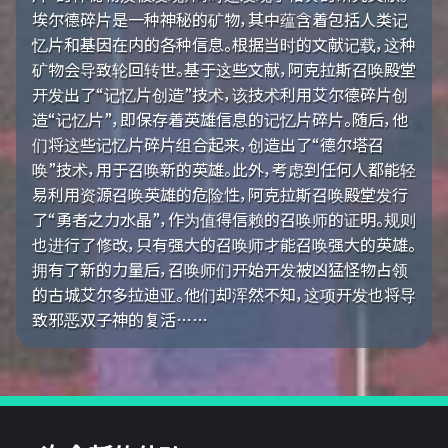
埃尔德碎片是一种神秘的矿物，其中蕴含着包括人类记
忆片和基因在内的各种信息。根据当时的文献记载，这种
矿物会导致轮回转世。基于这些文献，阿克拉斯召唤殿堂
开发出了“记忆片创造”技术，该技术利用艾尔德碎片创
造“记忆片”，即保存着英雄信息的记忆片碎片。随后，他
们将这些记忆片碎片组合起来，创造出了“德尔塔召
唤”技术，用于召唤新的英雄。此外，考虑到任何人都能轻
易利用资源召唤英雄的危险性，阿克拉斯召唤殿堂发行
了“勇者之力水晶”，作为值得信赖的召唤师的证明。规则
也进行了修改，只有强大的召唤师才能召唤强大的英雄。
拥有了新的力量后，召唤师们开始开发被凶猛怪物占领
的古城艾尔多拉迪亚。他们却浑然不知，这项开发也将导
致邪恶双子神的复活……