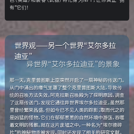
有”它们！
世界观——另一个世界“艾尔多拉
迪亚”
异世界“艾尔多拉迪亚”的景象
那一天，克里普图斯上空突然开启了一扇神秘的传送门。
从门中涌出的瘴气笼罩了整个克里普图斯大陆，导致传
统的召唤方法失效。阿克拉斯召唤殿为了探明原因，调查
了这扇传送门，发现它通往异世界埃尔多拉迪亚。虽然那
里曾经繁荣昌盛，但如今已不见人类的踪影；取而代之的
是凶猛的怪物，它们在郁郁葱葱的自然环境中游荡，吞噬
着文明的残骸。就在这片废墟之中，一种名为“埃尔德碎
片”的神秘物质被发现，同时还发现了相关的研究文献。