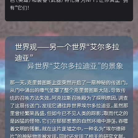
有”它们！
世界观——另一个世界“艾尔多拉
迪亚”
异世界“艾尔多拉迪亚”的景象
那一天，克里普图斯上空突然开启了一扇神秘的传送门。
从门中涌出的瘴气笼罩了整个克里普图斯大陆，导致传
统的召唤方法失效。阿克拉斯召唤殿为了探明原因，调查
了这扇传送门，发现它通往异世界埃尔多拉迪亚。虽然那
里曾经繁荣昌盛，但如今已不见人类的踪影；取而代之的
是凶猛的怪物，它们在郁郁葱葱的自然环境中游荡，吞噬
着文明的残骸。就在这片废墟之中，一种名为“埃尔德碎
片”的神秘物质被发现，同时还发现了相关的研究文献。