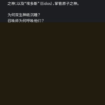
之神；以及“埃多斯”（Eidos），掌管原子之神。
为何双生神祇沉睡？
召唤师为何呼唤他们？
为何通往埃尔多拉迪亚的大门开启？
故事的真相将由玩家的行动揭晓，玩家的选择将影响游
戏中的走向。
所有答案都掌握在你的手中。
如何开始游戏
入门超级简单！只需安装钱包应用♪
您可以在电脑和智能手机上畅玩！