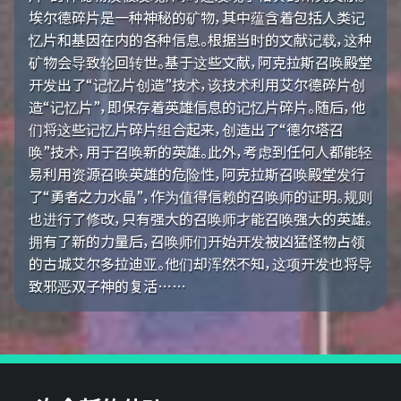
埃尔德碎片是一种神秘的矿物，其中蕴含着包括人类记
忆片和基因在内的各种信息。根据当时的文献记载，这种
矿物会导致轮回转世。基于这些文献，阿克拉斯召唤殿堂
开发出了“记忆片创造”技术，该技术利用艾尔德碎片创
造“记忆片”，即保存着英雄信息的记忆片碎片。随后，他
们将这些记忆片碎片组合起来，创造出了“德尔塔召
唤”技术，用于召唤新的英雄。此外，考虑到任何人都能轻
易利用资源召唤英雄的危险性，阿克拉斯召唤殿堂发行
了“勇者之力水晶”，作为值得信赖的召唤师的证明。规则
也进行了修改，只有强大的召唤师才能召唤强大的英雄。
拥有了新的力量后，召唤师们开始开发被凶猛怪物占领
的古城艾尔多拉迪亚。他们却浑然不知，这项开发也将导
致邪恶双子神的复活……