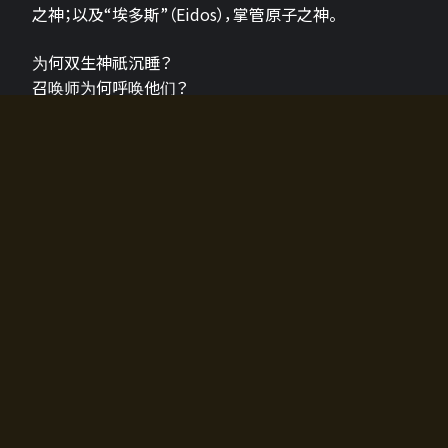
之神；以及“埃多斯”（Eidos），掌管原子之神。
为何双生神祇沉睡？
召唤师为何呼唤他们？
为何通往埃尔多拉迪亚的大门开启？
故事的真相将由玩家的行动揭晓，玩家的选择将影响游
戏中的走向。
所有答案都掌握在你的手中。
如何开始游戏
入门超级简单！只需安装钱包应用♪
您可以在电脑和智能手机上畅玩！