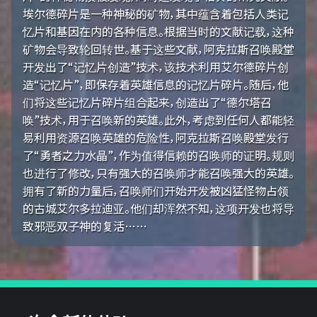
埃尔德碎片是一种神秘的矿物，其中蕴含着包括人类记
忆片和基因在内的各种信息。根据当时的文献记载，这种
矿物会导致轮回转世。基于这些文献，阿克拉斯召唤殿堂
开发出了“记忆片创造”技术，该技术利用艾尔德碎片创
造“记忆片”，即保存着英雄信息的记忆片碎片。随后，他
们将这些记忆片碎片组合起来，创造出了“德尔塔召
唤”技术，用于召唤新的英雄。此外，考虑到任何人都能轻
易利用资源召唤英雄的危险性，阿克拉斯召唤殿堂发行
了“勇者之力水晶”，作为值得信赖的召唤师的证明。规则
也进行了修改，只有强大的召唤师才能召唤强大的英雄。
拥有了新的力量后，召唤师们开始开发被凶猛怪物占领
的古城艾尔多拉迪亚。他们却浑然不知，这项开发也将导
致邪恶双子神的复活……