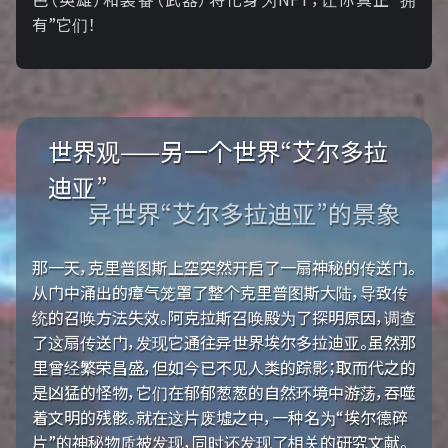
有”它们！
世界观——另一个世界“艾尔多拉
迪亚”
异世界“艾尔多拉迪亚”的景象
那一天，克里普图斯上空突然开启了一扇神秘的传送门。
从门中涌出的瘴气笼罩了整个克里普图斯大陆，导致传
统的召唤方法失效。阿克拉斯召唤殿为了探明原因，调查
了这扇传送门，发现它通往异世界埃尔多拉迪亚。虽然那
里曾经繁荣昌盛，但如今已不见人类的踪影；取而代之的
是凶猛的怪物，它们在郁郁葱葱的自然环境中游荡，吞噬
着文明的残骸。就在这片废墟之中，一种名为“埃尔德碎
片”的神秘物质被发现，同时还发现了相关的研究文献。