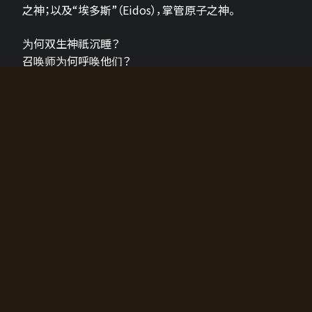
之神；以及“埃多斯”（Eidos），掌管原子之神。
为何双生神祇沉睡？
召唤师为何呼唤他们？
为何通往埃尔多拉迪亚的大门开启？
故事的真相将由玩家的行动揭晓，玩家的选择将影响游
戏中的走向。
所有答案都掌握在你的手中。
如何开始游戏
入门超级简单！只需安装钱包应用♪
您可以在电脑和智能手机上畅玩！