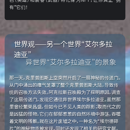
有”它们！
世界观——另一个世界“艾尔多拉
迪亚”
异世界“艾尔多拉迪亚”的景象
那一天，克里普图斯上空突然开启了一扇神秘的传送门。
从门中涌出的瘴气笼罩了整个克里普图斯大陆，导致传
统的召唤方法失效。阿克拉斯召唤殿为了探明原因，调查
了这扇传送门，发现它通往异世界埃尔多拉迪亚。虽然那
里曾经繁荣昌盛，但如今已不见人类的踪影；取而代之的
是凶猛的怪物，它们在郁郁葱葱的自然环境中游荡，吞噬
着文明的残骸。就在这片废墟之中，一种名为“埃尔德碎
片”的神秘物质被发现，同时还发现了相关的研究文献。