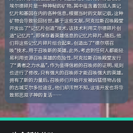
埃尔德碎片是一种神秘的矿物，其中蕴含着包括人类记
忆片和基因在内的各种信息。根据当时的文献记载，这种
矿物会导致轮回转世。基于这些文献，阿克拉斯召唤殿堂
开发出了“记忆片创造”技术，该技术利用艾尔德碎片创
造“记忆片”，即保存着英雄信息的记忆片碎片。随后，他
们将这些记忆片碎片组合起来，创造出了“德尔塔召
唤”技术，用于召唤新的英雄。此外，考虑到任何人都能轻
易利用资源召唤英雄的危险性，阿克拉斯召唤殿堂发行
了“勇者之力水晶”，作为值得信赖的召唤师的证明。规则
也进行了修改，只有强大的召唤师才能召唤强大的英雄。
拥有了新的力量后，召唤师们开始开发被凶猛怪物占领
的古城艾尔多拉迪亚。他们却浑然不知，这项开发也将导
致邪恶双子神的复活……