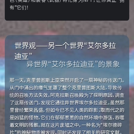
有”它们！
世界观——另一个世界“艾尔多拉
迪亚”
异世界“艾尔多拉迪亚”的景象
那一天，克里普图斯上空突然开启了一扇神秘的传送门。
从门中涌出的瘴气笼罩了整个克里普图斯大陆，导致传
统的召唤方法失效。阿克拉斯召唤殿为了探明原因，调查
了这扇传送门，发现它通往异世界埃尔多拉迪亚。虽然那
里曾经繁荣昌盛，但如今已不见人类的踪影；取而代之的
是凶猛的怪物，它们在郁郁葱葱的自然环境中游荡，吞噬
着文明的残骸。就在这片废墟之中，一种名为“埃尔德碎
片”的神秘物质被发现，同时还发现了相关的研究文献。