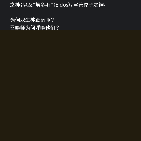
之神；以及“埃多斯”（Eidos），掌管原子之神。
为何双生神祇沉睡？
召唤师为何呼唤他们？
为何通往埃尔多拉迪亚的大门开启？
故事的真相将由玩家的行动揭晓，玩家的选择将影响游
戏中的走向。
所有答案都掌握在你的手中。
如何开始游戏
入门超级简单！只需安装钱包应用♪
您可以在电脑和智能手机上畅玩！