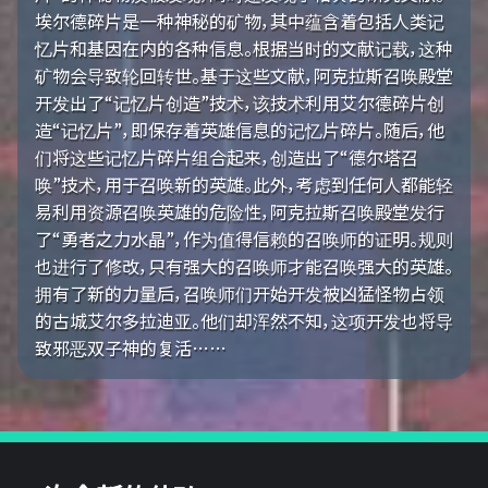
埃尔德碎片是一种神秘的矿物，其中蕴含着包括人类记
忆片和基因在内的各种信息。根据当时的文献记载，这种
矿物会导致轮回转世。基于这些文献，阿克拉斯召唤殿堂
开发出了“记忆片创造”技术，该技术利用艾尔德碎片创
造“记忆片”，即保存着英雄信息的记忆片碎片。随后，他
们将这些记忆片碎片组合起来，创造出了“德尔塔召
唤”技术，用于召唤新的英雄。此外，考虑到任何人都能轻
易利用资源召唤英雄的危险性，阿克拉斯召唤殿堂发行
了“勇者之力水晶”，作为值得信赖的召唤师的证明。规则
也进行了修改，只有强大的召唤师才能召唤强大的英雄。
拥有了新的力量后，召唤师们开始开发被凶猛怪物占领
的古城艾尔多拉迪亚。他们却浑然不知，这项开发也将导
致邪恶双子神的复活……