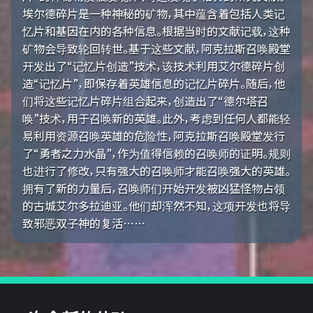
埃尔德碎片是一种神秘的矿物，其中蕴含着包括人类记
忆片和基因在内的各种信息。根据当时的文献记载，这种
矿物会导致轮回转世。基于这些文献，阿克拉斯召唤殿堂
开发出了“记忆片创造”技术，该技术利用艾尔德碎片创
造“记忆片”，即保存着英雄信息的记忆片碎片。随后，他
们将这些记忆片碎片组合起来，创造出了“德尔塔召
唤”技术，用于召唤新的英雄。此外，考虑到任何人都能轻
易利用资源召唤英雄的危险性，阿克拉斯召唤殿堂发行
了“勇者之力水晶”，作为值得信赖的召唤师的证明。规则
也进行了修改，只有强大的召唤师才能召唤强大的英雄。
拥有了新的力量后，召唤师们开始开发被凶猛怪物占领
的古城艾尔多拉迪亚。他们却浑然不知，这项开发也将导
致邪恶双子神的复活……