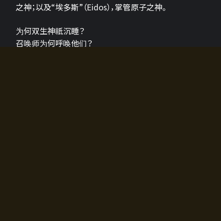
之神；以及“埃多斯”（Eidos），掌管原子之神。
为何双生神祇沉睡？
召唤师为何呼唤他们？
为何通往埃尔多拉迪亚的大门开启？
故事的真相将由玩家的行动揭晓，玩家的选择将影响游
戏中的走向。
所有答案都掌握在你的手中。
如何开始游戏
入门超级简单！只需安装钱包应用♪
您可以在电脑和智能手机上畅玩！