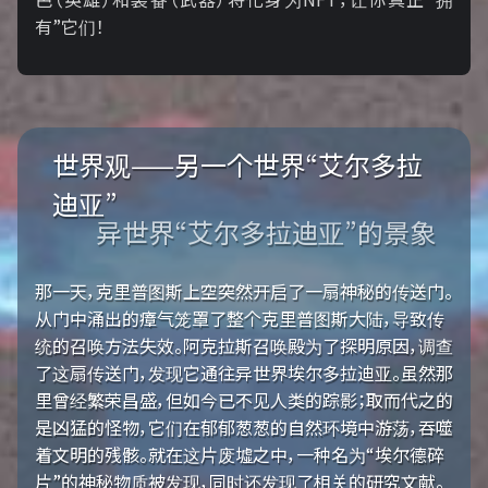
有”它们！
世界观——另一个世界“艾尔多拉
迪亚”
异世界“艾尔多拉迪亚”的景象
那一天，克里普图斯上空突然开启了一扇神秘的传送门。
从门中涌出的瘴气笼罩了整个克里普图斯大陆，导致传
统的召唤方法失效。阿克拉斯召唤殿为了探明原因，调查
了这扇传送门，发现它通往异世界埃尔多拉迪亚。虽然那
里曾经繁荣昌盛，但如今已不见人类的踪影；取而代之的
是凶猛的怪物，它们在郁郁葱葱的自然环境中游荡，吞噬
着文明的残骸。就在这片废墟之中，一种名为“埃尔德碎
片”的神秘物质被发现，同时还发现了相关的研究文献。