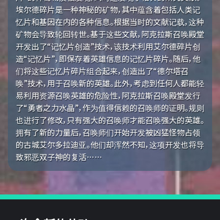
埃尔德碎片是一种神秘的矿物，其中蕴含着包括人类记
忆片和基因在内的各种信息。根据当时的文献记载，这种
矿物会导致轮回转世。基于这些文献，阿克拉斯召唤殿堂
开发出了“记忆片创造”技术，该技术利用艾尔德碎片创
造“记忆片”，即保存着英雄信息的记忆片碎片。随后，他
们将这些记忆片碎片组合起来，创造出了“德尔塔召
唤”技术，用于召唤新的英雄。此外，考虑到任何人都能轻
易利用资源召唤英雄的危险性，阿克拉斯召唤殿堂发行
了“勇者之力水晶”，作为值得信赖的召唤师的证明。规则
也进行了修改，只有强大的召唤师才能召唤强大的英雄。
拥有了新的力量后，召唤师们开始开发被凶猛怪物占领
的古城艾尔多拉迪亚。他们却浑然不知，这项开发也将导
致邪恶双子神的复活……