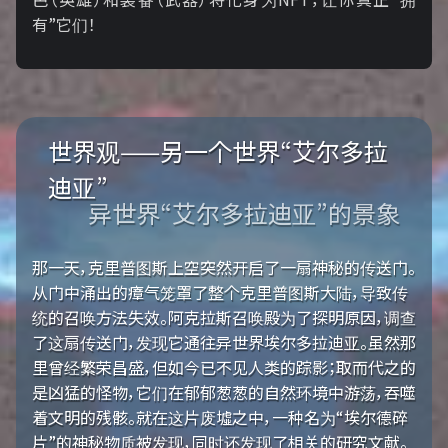
有”它们！
世界观——另一个世界“艾尔多拉
迪亚”
异世界“艾尔多拉迪亚”的景象
那一天，克里普图斯上空突然开启了一扇神秘的传送门。
从门中涌出的瘴气笼罩了整个克里普图斯大陆，导致传
统的召唤方法失效。阿克拉斯召唤殿为了探明原因，调查
了这扇传送门，发现它通往异世界埃尔多拉迪亚。虽然那
里曾经繁荣昌盛，但如今已不见人类的踪影；取而代之的
是凶猛的怪物，它们在郁郁葱葱的自然环境中游荡，吞噬
着文明的残骸。就在这片废墟之中，一种名为“埃尔德碎
片”的神秘物质被发现，同时还发现了相关的研究文献。