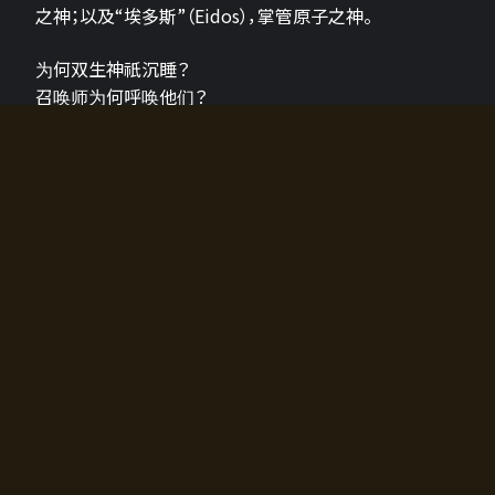
之神；以及“埃多斯”（Eidos），掌管原子之神。
为何双生神祇沉睡？
召唤师为何呼唤他们？
为何通往埃尔多拉迪亚的大门开启？
故事的真相将由玩家的行动揭晓，玩家的选择将影响游
戏中的走向。
所有答案都掌握在你的手中。
如何开始游戏
入门超级简单！只需安装钱包应用♪
您可以在电脑和智能手机上畅玩！