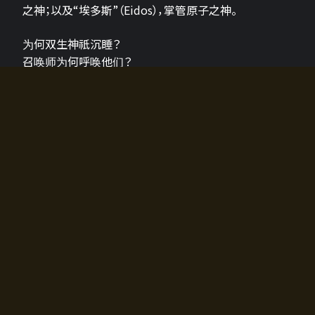
之神；以及“埃多斯”（Eidos），掌管原子之神。
为何双生神祇沉睡？
召唤师为何呼唤他们？
为何通往埃尔多拉迪亚的大门开启？
故事的真相将由玩家的行动揭晓，玩家的选择将影响游
戏中的走向。
所有答案都掌握在你的手中。
如何开始游戏
入门超级简单！只需安装钱包应用♪
您可以在电脑和智能手机上畅玩！