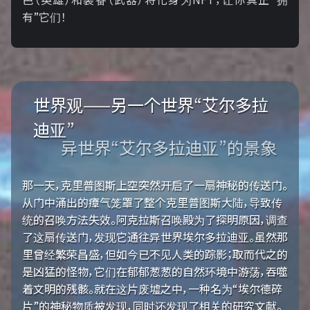
有”它们！
世界观——另一个世界“艾尔多拉
迪亚”
异世界“艾尔多拉迪亚”的景象
那一天，克里普图斯上空突然开启了一扇神秘的传送门。
从门中涌出的瘴气笼罩了整个克里普图斯大陆，导致传
统的召唤方法失效。阿克拉斯召唤殿为了探明原因，调查
了这扇传送门，发现它通往异世界埃尔多拉迪亚。虽然那
里曾经繁荣昌盛，但如今已不见人类的踪影；取而代之的
是凶猛的怪物，它们在郁郁葱葱的自然环境中游荡，吞噬
着文明的残骸。就在这片废墟之中，一种名为“埃尔德碎
片”的神秘物质被发现，同时还发现了相关的研究文献。