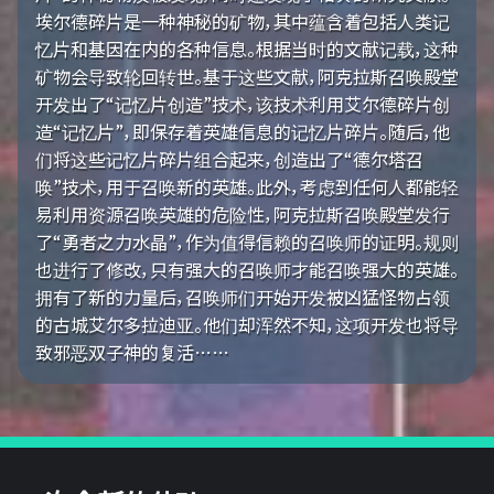
埃尔德碎片是一种神秘的矿物，其中蕴含着包括人类记
忆片和基因在内的各种信息。根据当时的文献记载，这种
矿物会导致轮回转世。基于这些文献，阿克拉斯召唤殿堂
开发出了“记忆片创造”技术，该技术利用艾尔德碎片创
造“记忆片”，即保存着英雄信息的记忆片碎片。随后，他
们将这些记忆片碎片组合起来，创造出了“德尔塔召
唤”技术，用于召唤新的英雄。此外，考虑到任何人都能轻
易利用资源召唤英雄的危险性，阿克拉斯召唤殿堂发行
了“勇者之力水晶”，作为值得信赖的召唤师的证明。规则
也进行了修改，只有强大的召唤师才能召唤强大的英雄。
拥有了新的力量后，召唤师们开始开发被凶猛怪物占领
的古城艾尔多拉迪亚。他们却浑然不知，这项开发也将导
致邪恶双子神的复活……