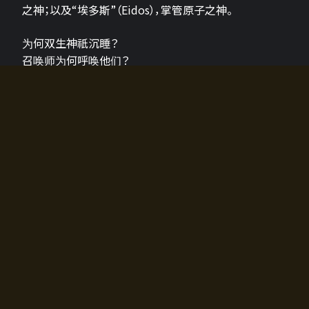
之神；以及“埃多斯”（Eidos），掌管原子之神。
为何双生神祇沉睡？
召唤师为何呼唤他们？
为何通往埃尔多拉迪亚的大门开启？
故事的真相将由玩家的行动揭晓，玩家的选择将影响游
戏中的走向。
所有答案都掌握在你的手中。
如何开始游戏
入门超级简单！只需安装钱包应用♪
您可以在电脑和智能手机上畅玩！