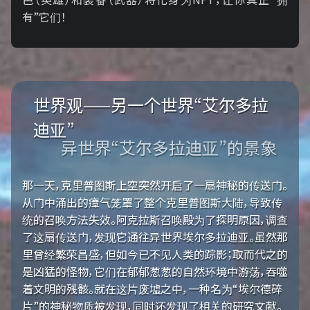
有”它们！
世界观——另一个世界“艾尔多拉
迪亚”
异世界“艾尔多拉迪亚”的景象
那一天，克里普图斯上空突然开启了一扇神秘的传送门。
从门中涌出的瘴气笼罩了整个克里普图斯大陆，导致传
统的召唤方法失效。阿克拉斯召唤殿为了探明原因，调查
了这扇传送门，发现它通往异世界埃尔多拉迪亚。虽然那
里曾经繁荣昌盛，但如今已不见人类的踪影；取而代之的
是凶猛的怪物，它们在郁郁葱葱的自然环境中游荡，吞噬
着文明的残骸。就在这片废墟之中，一种名为“埃尔德碎
片”的神秘物质被发现，同时还发现了相关的研究文献。