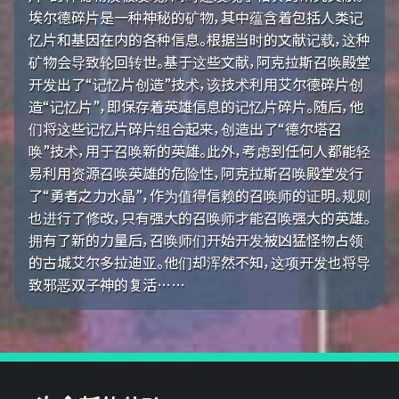
埃尔德碎片是一种神秘的矿物，其中蕴含着包括人类记
忆片和基因在内的各种信息。根据当时的文献记载，这种
矿物会导致轮回转世。基于这些文献，阿克拉斯召唤殿堂
开发出了“记忆片创造”技术，该技术利用艾尔德碎片创
造“记忆片”，即保存着英雄信息的记忆片碎片。随后，他
们将这些记忆片碎片组合起来，创造出了“德尔塔召
唤”技术，用于召唤新的英雄。此外，考虑到任何人都能轻
易利用资源召唤英雄的危险性，阿克拉斯召唤殿堂发行
了“勇者之力水晶”，作为值得信赖的召唤师的证明。规则
也进行了修改，只有强大的召唤师才能召唤强大的英雄。
拥有了新的力量后，召唤师们开始开发被凶猛怪物占领
的古城艾尔多拉迪亚。他们却浑然不知，这项开发也将导
致邪恶双子神的复活……