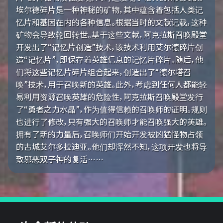
埃尔德碎片是一种神秘的矿物，其中蕴含着包括人类记
忆片和基因在内的各种信息。根据当时的文献记载，这种
矿物会导致轮回转世。基于这些文献，阿克拉斯召唤殿堂
开发出了“记忆片创造”技术，该技术利用艾尔德碎片创
造“记忆片”，即保存着英雄信息的记忆片碎片。随后，他
们将这些记忆片碎片组合起来，创造出了“德尔塔召
唤”技术，用于召唤新的英雄。此外，考虑到任何人都能轻
易利用资源召唤英雄的危险性，阿克拉斯召唤殿堂发行
了“勇者之力水晶”，作为值得信赖的召唤师的证明。规则
也进行了修改，只有强大的召唤师才能召唤强大的英雄。
拥有了新的力量后，召唤师们开始开发被凶猛怪物占领
的古城艾尔多拉迪亚。他们却浑然不知，这项开发也将导
致邪恶双子神的复活……