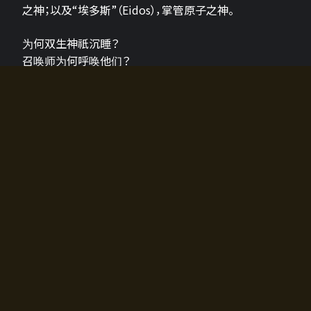
之神；以及“埃多斯”（Eidos），掌管原子之神。
为何双生神祇沉睡？
召唤师为何呼唤他们？
为何通往埃尔多拉迪亚的大门开启？
故事的真相将由玩家的行动揭晓，玩家的选择将影响游
戏中的走向。
所有答案都掌握在你的手中。
如何开始游戏
入门超级简单！只需安装钱包应用♪
您可以在电脑和智能手机上畅玩！