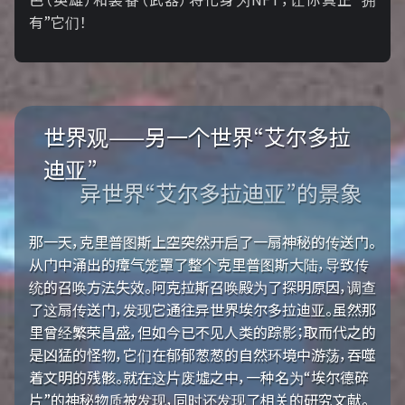
有”它们！
世界观——另一个世界“艾尔多拉
迪亚”
异世界“艾尔多拉迪亚”的景象
那一天，克里普图斯上空突然开启了一扇神秘的传送门。
从门中涌出的瘴气笼罩了整个克里普图斯大陆，导致传
统的召唤方法失效。阿克拉斯召唤殿为了探明原因，调查
了这扇传送门，发现它通往异世界埃尔多拉迪亚。虽然那
里曾经繁荣昌盛，但如今已不见人类的踪影；取而代之的
是凶猛的怪物，它们在郁郁葱葱的自然环境中游荡，吞噬
着文明的残骸。就在这片废墟之中，一种名为“埃尔德碎
片”的神秘物质被发现，同时还发现了相关的研究文献。