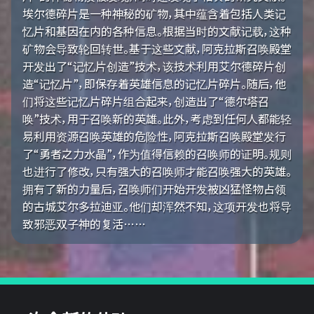
埃尔德碎片是一种神秘的矿物，其中蕴含着包括人类记
忆片和基因在内的各种信息。根据当时的文献记载，这种
矿物会导致轮回转世。基于这些文献，阿克拉斯召唤殿堂
开发出了“记忆片创造”技术，该技术利用艾尔德碎片创
造“记忆片”，即保存着英雄信息的记忆片碎片。随后，他
们将这些记忆片碎片组合起来，创造出了“德尔塔召
唤”技术，用于召唤新的英雄。此外，考虑到任何人都能轻
易利用资源召唤英雄的危险性，阿克拉斯召唤殿堂发行
了“勇者之力水晶”，作为值得信赖的召唤师的证明。规则
也进行了修改，只有强大的召唤师才能召唤强大的英雄。
拥有了新的力量后，召唤师们开始开发被凶猛怪物占领
的古城艾尔多拉迪亚。他们却浑然不知，这项开发也将导
致邪恶双子神的复活……