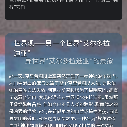
有”它们！
世界观——另一个世界“艾尔多拉
迪亚”
异世界“艾尔多拉迪亚”的景象
那一天，克里普图斯上空突然开启了一扇神秘的传送门。
从门中涌出的瘴气笼罩了整个克里普图斯大陆，导致传
统的召唤方法失效。阿克拉斯召唤殿为了探明原因，调查
了这扇传送门，发现它通往异世界埃尔多拉迪亚。虽然那
里曾经繁荣昌盛，但如今已不见人类的踪影；取而代之的
是凶猛的怪物，它们在郁郁葱葱的自然环境中游荡，吞噬
着文明的残骸。就在这片废墟之中，一种名为“埃尔德碎
片”的神秘物质被发现，同时还发现了相关的研究文献。