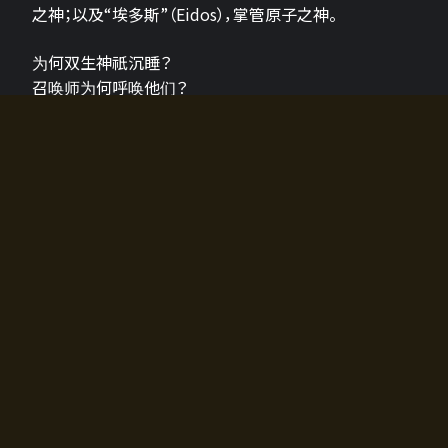
之神；以及“埃多斯”（Eidos），掌管原子之神。
为何双生神祇沉睡？
召唤师为何呼唤他们？
为何通往埃尔多拉迪亚的大门开启？
故事的真相将由玩家的行动揭晓，玩家的选择将影响游
戏中的走向。
所有答案都掌握在你的手中。
如何开始游戏
入门超级简单！只需安装钱包应用♪
您可以在电脑和智能手机上畅玩！