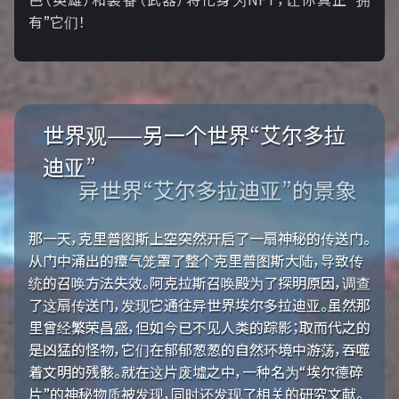
有”它们！
世界观——另一个世界“艾尔多拉
迪亚”
异世界“艾尔多拉迪亚”的景象
那一天，克里普图斯上空突然开启了一扇神秘的传送门。
从门中涌出的瘴气笼罩了整个克里普图斯大陆，导致传
统的召唤方法失效。阿克拉斯召唤殿为了探明原因，调查
了这扇传送门，发现它通往异世界埃尔多拉迪亚。虽然那
里曾经繁荣昌盛，但如今已不见人类的踪影；取而代之的
是凶猛的怪物，它们在郁郁葱葱的自然环境中游荡，吞噬
着文明的残骸。就在这片废墟之中，一种名为“埃尔德碎
片”的神秘物质被发现，同时还发现了相关的研究文献。