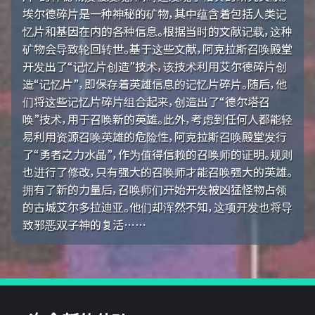
埃尔德碎片是一种神秘的矿物，其中蕴含着包括人类记
忆片和基因在内的各种信息。根据当时的文献记载，这种
矿物会导致轮回转世。基于这些文献，阿克拉斯召唤殿堂
开发出了“记忆片创造”技术，该技术利用艾尔德碎片创
造“记忆片”，即保存着英雄信息的记忆片碎片。随后，他
们将这些记忆片碎片组合起来，创造出了“德尔塔召
唤”技术，用于召唤新的英雄。此外，考虑到任何人都能轻
易利用资源召唤英雄的危险性，阿克拉斯召唤殿堂发行
了“勇者之力水晶”，作为值得信赖的召唤师的证明。规则
也进行了修改，只有强大的召唤师才能召唤强大的英雄。
拥有了新的力量后，召唤师们开始开发被凶猛怪物占领
的古城艾尔多拉迪亚。他们却浑然不知，这项开发也将导
致邪恶双子神的复活……