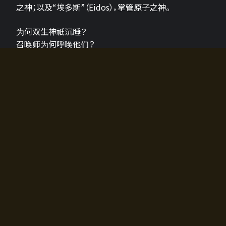
之神；以及“埃多斯”（Eidos），掌管原子之神。
为何双生神祇沉睡？
召唤师为何呼唤他们？
为何通往埃尔多拉迪亚的大门开启？
故事的真相将由玩家的行动揭晓，玩家的选择将影响游
戏中的走向。
所有答案都掌握在你的手中。
如何开始游戏
入门超级简单！只需安装钱包应用♪
您可以在电脑和智能手机上畅玩！