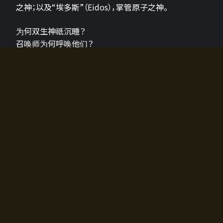
之神；以及“埃多斯”（Eidos），掌管原子之神。
为何双生神祇沉睡？
召唤师为何呼唤他们？
为何通往埃尔多拉迪亚的大门开启？
故事的真相将由玩家的行动揭晓，玩家的选择将影响游
戏中的走向。
所有答案都掌握在你的手中。
如何开始游戏
入门超级简单！只需安装钱包应用♪
您可以在电脑和智能手机上畅玩！