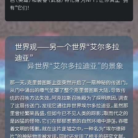
有”它们！
世界观——另一个世界“艾尔多拉
迪亚”
异世界“艾尔多拉迪亚”的景象
那一天，克里普图斯上空突然开启了一扇神秘的传送门。
从门中涌出的瘴气笼罩了整个克里普图斯大陆，导致传
统的召唤方法失效。阿克拉斯召唤殿为了探明原因，调查
了这扇传送门，发现它通往异世界埃尔多拉迪亚。虽然那
里曾经繁荣昌盛，但如今已不见人类的踪影；取而代之的
是凶猛的怪物，它们在郁郁葱葱的自然环境中游荡，吞噬
着文明的残骸。就在这片废墟之中，一种名为“埃尔德碎
片”的神秘物质被发现，同时还发现了相关的研究文献。