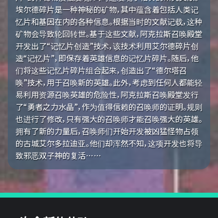
埃尔德碎片是一种神秘的矿物，其中蕴含着包括人类记
忆片和基因在内的各种信息。根据当时的文献记载，这种
矿物会导致轮回转世。基于这些文献，阿克拉斯召唤殿堂
开发出了“记忆片创造”技术，该技术利用艾尔德碎片创
造“记忆片”，即保存着英雄信息的记忆片碎片。随后，他
们将这些记忆片碎片组合起来，创造出了“德尔塔召
唤”技术，用于召唤新的英雄。此外，考虑到任何人都能轻
易利用资源召唤英雄的危险性，阿克拉斯召唤殿堂发行
了“勇者之力水晶”，作为值得信赖的召唤师的证明。规则
也进行了修改，只有强大的召唤师才能召唤强大的英雄。
拥有了新的力量后，召唤师们开始开发被凶猛怪物占领
的古城艾尔多拉迪亚。他们却浑然不知，这项开发也将导
致邪恶双子神的复活……