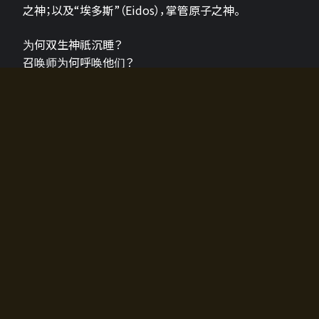
之神；以及“埃多斯”（Eidos），掌管原子之神。
为何双生神祇沉睡？
召唤师为何呼唤他们？
为何通往埃尔多拉迪亚的大门开启？
故事的真相将由玩家的行动揭晓，玩家的选择将影响游
戏中的走向。
所有答案都掌握在你的手中。
如何开始游戏
入门超级简单！只需安装钱包应用♪
您可以在电脑和智能手机上畅玩！