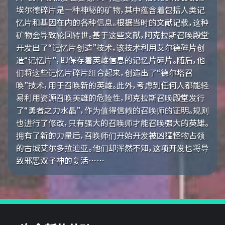
埃尔德碎片是一种神秘的矿物，其中蕴含着包括人类记
忆片和基因在内的各种信息。根据当时的文献记载，这种
矿物会导致轮回转世。基于这些文献，阿克拉斯召唤殿堂
开发出了“记忆片创造”技术，该技术利用艾尔德碎片创
造“记忆片”，即保存着英雄信息的记忆片碎片。随后，他
们将这些记忆片碎片组合起来，创造出了“德尔塔召
唤”技术，用于召唤新的英雄。此外，考虑到任何人都能轻
易利用资源召唤英雄的危险性，阿克拉斯召唤殿堂发行
了“勇者之力水晶”，作为值得信赖的召唤师的证明。规则
也进行了修改，只有强大的召唤师才能召唤强大的英雄。
拥有了新的力量后，召唤师们开始开发被凶猛怪物占领
的古城艾尔多拉迪亚。他们却浑然不知，这项开发也将导
致邪恶双子神的复活……