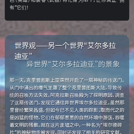
有”它们！
世界观——另一个世界“艾尔多拉
迪亚”
异世界“艾尔多拉迪亚”的景象
那一天，克里普图斯上空突然开启了一扇神秘的传送门。
从门中涌出的瘴气笼罩了整个克里普图斯大陆，导致传
统的召唤方法失效。阿克拉斯召唤殿为了探明原因，调查
了这扇传送门，发现它通往异世界埃尔多拉迪亚。虽然那
里曾经繁荣昌盛，但如今已不见人类的踪影；取而代之的
是凶猛的怪物，它们在郁郁葱葱的自然环境中游荡，吞噬
着文明的残骸。就在这片废墟之中，一种名为“埃尔德碎
片”的神秘物质被发现，同时还发现了相关的研究文献。