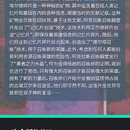
埃尔德碎片是一种神秘的矿物，其中蕴含着包括人类记
忆片和基因在内的各种信息。根据当时的文献记载，这种
矿物会导致轮回转世。基于这些文献，阿克拉斯召唤殿堂
开发出了“记忆片创造”技术，该技术利用艾尔德碎片创
造“记忆片”，即保存着英雄信息的记忆片碎片。随后，他
们将这些记忆片碎片组合起来，创造出了“德尔塔召
唤”技术，用于召唤新的英雄。此外，考虑到任何人都能轻
易利用资源召唤英雄的危险性，阿克拉斯召唤殿堂发行
了“勇者之力水晶”，作为值得信赖的召唤师的证明。规则
也进行了修改，只有强大的召唤师才能召唤强大的英雄。
拥有了新的力量后，召唤师们开始开发被凶猛怪物占领
的古城艾尔多拉迪亚。他们却浑然不知，这项开发也将导
致邪恶双子神的复活……