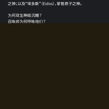
之神；以及“埃多斯”（Eidos），掌管原子之神。
为何双生神祇沉睡？
召唤师为何呼唤他们？
为何通往埃尔多拉迪亚的大门开启？
故事的真相将由玩家的行动揭晓，玩家的选择将影响游
戏中的走向。
所有答案都掌握在你的手中。
如何开始游戏
入门超级简单！只需安装钱包应用♪
您可以在电脑和智能手机上畅玩！