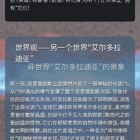
有”它们！
世界观——另一个世界“艾尔多拉
迪亚”
异世界“艾尔多拉迪亚”的景象
那一天，克里普图斯上空突然开启了一扇神秘的传送门。
从门中涌出的瘴气笼罩了整个克里普图斯大陆，导致传
统的召唤方法失效。阿克拉斯召唤殿为了探明原因，调查
了这扇传送门，发现它通往异世界埃尔多拉迪亚。虽然那
里曾经繁荣昌盛，但如今已不见人类的踪影；取而代之的
是凶猛的怪物，它们在郁郁葱葱的自然环境中游荡，吞噬
着文明的残骸。就在这片废墟之中，一种名为“埃尔德碎
片”的神秘物质被发现，同时还发现了相关的研究文献。