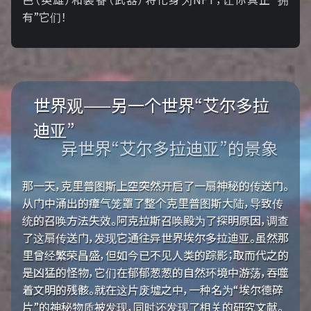
有”它们！
世界观——另一个世界“艾尔多拉
迪亚”
异世界“艾尔多拉迪亚”的景象
那一天，克里普图斯上空突然开启了一扇神秘的传送门。
从门中涌出的瘴气笼罩了整个克里普图斯大陆，导致传
统的召唤方法失效。阿克拉斯召唤殿为了探明原因，调查
了这扇传送门，发现它通往异世界埃尔多拉迪亚。虽然那
里曾经繁荣昌盛，但如今已不见人类的踪影；取而代之的
是凶猛的怪物，它们在郁郁葱葱的自然环境中游荡，吞噬
着文明的残骸。就在这片废墟之中，一种名为“埃尔德碎
片”的神秘物质被发现，同时还发现了相关的研究文献。