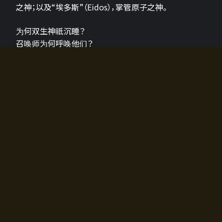
之神；以及“埃多斯”（Eidos），掌管原子之神。
为何双生神祇沉睡？
召唤师为何呼唤他们？
为何通往埃尔多拉迪亚的大门开启？
故事的真相将由玩家的行动揭晓，玩家的选择将影响游
戏中的走向。
所有答案都掌握在你的手中。
如何开始游戏
入门超级简单！只需安装钱包应用♪
您可以在电脑和智能手机上畅玩！