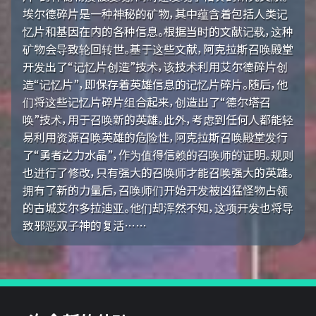
埃尔德碎片是一种神秘的矿物，其中蕴含着包括人类记
忆片和基因在内的各种信息。根据当时的文献记载，这种
矿物会导致轮回转世。基于这些文献，阿克拉斯召唤殿堂
开发出了“记忆片创造”技术，该技术利用艾尔德碎片创
造“记忆片”，即保存着英雄信息的记忆片碎片。随后，他
们将这些记忆片碎片组合起来，创造出了“德尔塔召
唤”技术，用于召唤新的英雄。此外，考虑到任何人都能轻
易利用资源召唤英雄的危险性，阿克拉斯召唤殿堂发行
了“勇者之力水晶”，作为值得信赖的召唤师的证明。规则
也进行了修改，只有强大的召唤师才能召唤强大的英雄。
拥有了新的力量后，召唤师们开始开发被凶猛怪物占领
的古城艾尔多拉迪亚。他们却浑然不知，这项开发也将导
致邪恶双子神的复活……