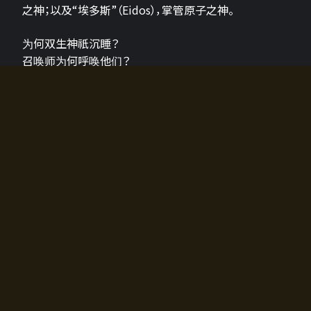
之神；以及“埃多斯”（Eidos），掌管原子之神。
为何双生神祇沉睡？
召唤师为何呼唤他们？
为何通往埃尔多拉迪亚的大门开启？
故事的真相将由玩家的行动揭晓，玩家的选择将影响游
戏中的走向。
所有答案都掌握在你的手中。
如何开始游戏
入门超级简单！只需安装钱包应用♪
您可以在电脑和智能手机上畅玩！