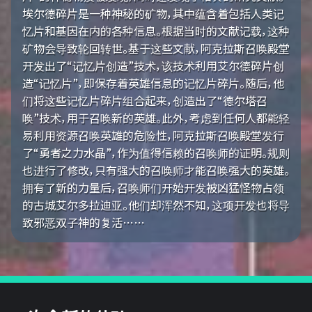
埃尔德碎片是一种神秘的矿物，其中蕴含着包括人类记
忆片和基因在内的各种信息。根据当时的文献记载，这种
矿物会导致轮回转世。基于这些文献，阿克拉斯召唤殿堂
开发出了“记忆片创造”技术，该技术利用艾尔德碎片创
造“记忆片”，即保存着英雄信息的记忆片碎片。随后，他
们将这些记忆片碎片组合起来，创造出了“德尔塔召
唤”技术，用于召唤新的英雄。此外，考虑到任何人都能轻
易利用资源召唤英雄的危险性，阿克拉斯召唤殿堂发行
了“勇者之力水晶”，作为值得信赖的召唤师的证明。规则
也进行了修改，只有强大的召唤师才能召唤强大的英雄。
拥有了新的力量后，召唤师们开始开发被凶猛怪物占领
的古城艾尔多拉迪亚。他们却浑然不知，这项开发也将导
致邪恶双子神的复活……