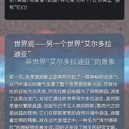
有”它们！
世界观——另一个世界“艾尔多拉
迪亚”
异世界“艾尔多拉迪亚”的景象
那一天，克里普图斯上空突然开启了一扇神秘的传送门。
从门中涌出的瘴气笼罩了整个克里普图斯大陆，导致传
统的召唤方法失效。阿克拉斯召唤殿为了探明原因，调查
了这扇传送门，发现它通往异世界埃尔多拉迪亚。虽然那
里曾经繁荣昌盛，但如今已不见人类的踪影；取而代之的
是凶猛的怪物，它们在郁郁葱葱的自然环境中游荡，吞噬
着文明的残骸。就在这片废墟之中，一种名为“埃尔德碎
片”的神秘物质被发现，同时还发现了相关的研究文献。