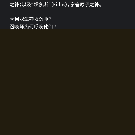
之神；以及“埃多斯”（Eidos），掌管原子之神。
为何双生神祇沉睡？
召唤师为何呼唤他们？
为何通往埃尔多拉迪亚的大门开启？
故事的真相将由玩家的行动揭晓，玩家的选择将影响游
戏中的走向。
所有答案都掌握在你的手中。
如何开始游戏
入门超级简单！只需安装钱包应用♪
您可以在电脑和智能手机上畅玩！