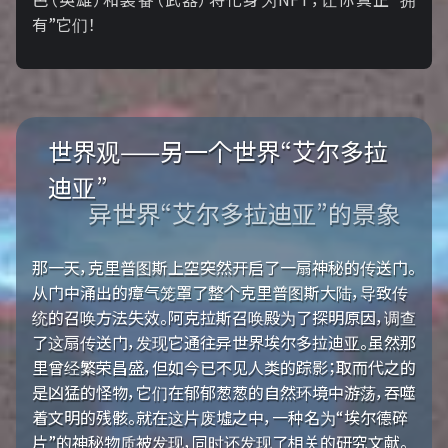
有”它们！
世界观——另一个世界“艾尔多拉
迪亚”
异世界“艾尔多拉迪亚”的景象
那一天，克里普图斯上空突然开启了一扇神秘的传送门。
从门中涌出的瘴气笼罩了整个克里普图斯大陆，导致传
统的召唤方法失效。阿克拉斯召唤殿为了探明原因，调查
了这扇传送门，发现它通往异世界埃尔多拉迪亚。虽然那
里曾经繁荣昌盛，但如今已不见人类的踪影；取而代之的
是凶猛的怪物，它们在郁郁葱葱的自然环境中游荡，吞噬
着文明的残骸。就在这片废墟之中，一种名为“埃尔德碎
片”的神秘物质被发现，同时还发现了相关的研究文献。