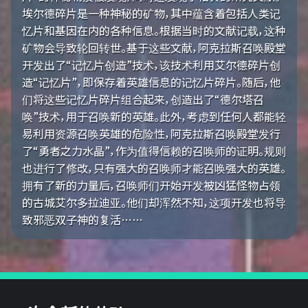
埃尔德碎片是一种神秘的矿物，其中蕴含着包括人类记
忆片和基因在内的各种信息。根据当时的文献记载，这种
矿物会导致轮回转世。基于这些文献，阿克拉斯召唤殿堂
开发出了“记忆片创造”技术，该技术利用艾尔德碎片创
造“记忆片”，即保存着英雄信息的记忆片碎片。随后，他
们将这些记忆片碎片组合起来，创造出了“德尔塔召
唤”技术，用于召唤新的英雄。此外，考虑到任何人都能轻
易利用资源召唤英雄的危险性，阿克拉斯召唤殿堂发行
了“勇者之力水晶”，作为值得信赖的召唤师的证明。规则
也进行了修改，只有强大的召唤师才能召唤强大的英雄。
拥有了新的力量后，召唤师们开始开发被凶猛怪物占领
的古城艾尔多拉迪亚。他们却浑然不知，这项开发也将导
致邪恶双子神的复活……