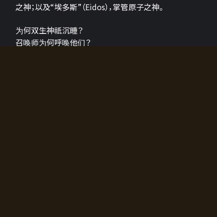
之神；以及“埃多斯”（Eidos），掌管原子之神。
为何双生神祇沉睡？
召唤师为何呼唤他们？
为何通往埃尔多拉迪亚的大门开启？
故事的真相将由玩家的行动揭晓，玩家的选择将影响游
戏中的走向。
所有答案都掌握在你的手中。
如何开始游戏
入门超级简单！只需安装钱包应用♪
您可以在电脑和智能手机上畅玩！