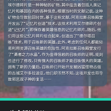
埃尔德碎片是一种神秘的矿物，其中蕴含着包括人类记
忆片和基因在内的各种信息。根据当时的文献记载，这种
矿物会导致轮回转世。基于这些文献，阿克拉斯召唤殿堂
开发出了“记忆片创造”技术，该技术利用艾尔德碎片创
造“记忆片”，即保存着英雄信息的记忆片碎片。随后，他
们将这些记忆片碎片组合起来，创造出了“德尔塔召
唤”技术，用于召唤新的英雄。此外，考虑到任何人都能轻
易利用资源召唤英雄的危险性，阿克拉斯召唤殿堂发行
了“勇者之力水晶”，作为值得信赖的召唤师的证明。规则
也进行了修改，只有强大的召唤师才能召唤强大的英雄。
拥有了新的力量后，召唤师们开始开发被凶猛怪物占领
的古城艾尔多拉迪亚。他们却浑然不知，这项开发也将导
致邪恶双子神的复活……