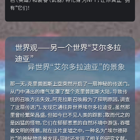
有”它们！
世界观——另一个世界“艾尔多拉
迪亚”
异世界“艾尔多拉迪亚”的景象
那一天，克里普图斯上空突然开启了一扇神秘的传送门。
从门中涌出的瘴气笼罩了整个克里普图斯大陆，导致传
统的召唤方法失效。阿克拉斯召唤殿为了探明原因，调查
了这扇传送门，发现它通往异世界埃尔多拉迪亚。虽然那
里曾经繁荣昌盛，但如今已不见人类的踪影；取而代之的
是凶猛的怪物，它们在郁郁葱葱的自然环境中游荡，吞噬
着文明的残骸。就在这片废墟之中，一种名为“埃尔德碎
片”的神秘物质被发现，同时还发现了相关的研究文献。