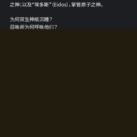
之神；以及“埃多斯”（Eidos），掌管原子之神。
为何双生神祇沉睡？
召唤师为何呼唤他们？
为何通往埃尔多拉迪亚的大门开启？
故事的真相将由玩家的行动揭晓，玩家的选择将影响游
戏中的走向。
所有答案都掌握在你的手中。
如何开始游戏
入门超级简单！只需安装钱包应用♪
您可以在电脑和智能手机上畅玩！