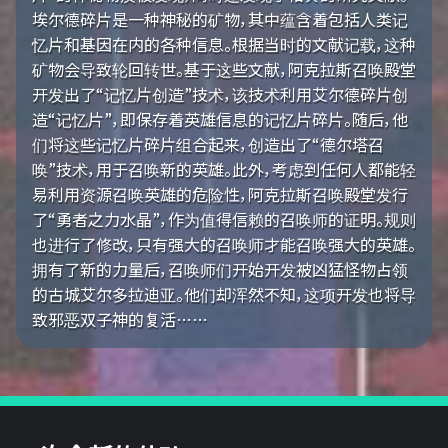
埃尔德碎片是一种神秘的矿物，其中蕴含着包括人类记
忆片和基因在内的各种信息。根据当时的文献记载，这种
矿物会导致轮回转世。基于这些文献，阿克拉斯召唤殿堂
开发出了“记忆片创造”技术，该技术利用艾尔德碎片创
造“记忆片”，即保存着英雄信息的记忆片碎片。随后，他
们将这些记忆片碎片组合起来，创造出了“德尔塔召
唤”技术，用于召唤新的英雄。此外，考虑到任何人都能轻
易利用资源召唤英雄的危险性，阿克拉斯召唤殿堂发行
了“勇者之力水晶”，作为值得信赖的召唤师的证明。规则
也进行了修改，只有强大的召唤师才能召唤强大的英雄。
拥有了新的力量后，召唤师们开始开发被凶猛怪物占领
的古城艾尔多拉迪亚。他们却浑然不知，这项开发也将导
致邪恶双子神的复活……