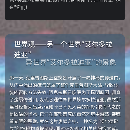
有”它们！
世界观——另一个世界“艾尔多拉
迪亚”
异世界“艾尔多拉迪亚”的景象
那一天，克里普图斯上空突然开启了一扇神秘的传送门。
从门中涌出的瘴气笼罩了整个克里普图斯大陆，导致传
统的召唤方法失效。阿克拉斯召唤殿为了探明原因，调查
了这扇传送门，发现它通往异世界埃尔多拉迪亚。虽然那
里曾经繁荣昌盛，但如今已不见人类的踪影；取而代之的
是凶猛的怪物，它们在郁郁葱葱的自然环境中游荡，吞噬
着文明的残骸。就在这片废墟之中，一种名为“埃尔德碎
片”的神秘物质被发现，同时还发现了相关的研究文献。