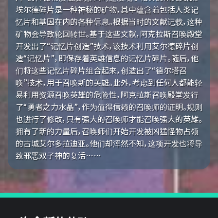
埃尔德碎片是一种神秘的矿物，其中蕴含着包括人类记
忆片和基因在内的各种信息。根据当时的文献记载，这种
矿物会导致轮回转世。基于这些文献，阿克拉斯召唤殿堂
开发出了“记忆片创造”技术，该技术利用艾尔德碎片创
造“记忆片”，即保存着英雄信息的记忆片碎片。随后，他
们将这些记忆片碎片组合起来，创造出了“德尔塔召
唤”技术，用于召唤新的英雄。此外，考虑到任何人都能轻
易利用资源召唤英雄的危险性，阿克拉斯召唤殿堂发行
了“勇者之力水晶”，作为值得信赖的召唤师的证明。规则
也进行了修改，只有强大的召唤师才能召唤强大的英雄。
拥有了新的力量后，召唤师们开始开发被凶猛怪物占领
的古城艾尔多拉迪亚。他们却浑然不知，这项开发也将导
致邪恶双子神的复活……