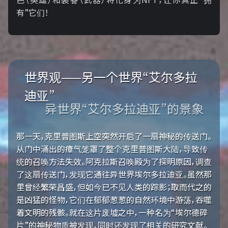
有”它们！
世界观——另一个世界“艾尔多拉
迪亚”
异世界“艾尔多拉迪亚”的景象
那一天，克里普图斯上空突然开启了一扇神秘的传送门。
从门中涌出的瘴气笼罩了整个克里普图斯大陆，导致传
统的召唤方法失效。阿克拉斯召唤殿为了探明原因，调查
了这扇传送门，发现它通往异世界埃尔多拉迪亚。虽然那
里曾经繁荣昌盛，但如今已不见人类的踪影；取而代之的
是凶猛的怪物，它们在郁郁葱葱的自然环境中游荡，吞噬
着文明的残骸。就在这片废墟之中，一种名为“埃尔德碎
片”的神秘物质被发现，同时还发现了相关的研究文献。