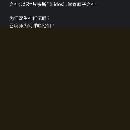
之神；以及“埃多斯”（Eidos），掌管原子之神。
为何双生神祇沉睡？
召唤师为何呼唤他们？
为何通往埃尔多拉迪亚的大门开启？
故事的真相将由玩家的行动揭晓，玩家的选择将影响游
戏中的走向。
所有答案都掌握在你的手中。
如何开始游戏
入门超级简单！只需安装钱包应用♪
您可以在电脑和智能手机上畅玩！