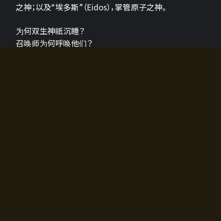
之神；以及“埃多斯”（Eidos），掌管原子之神。
为何双生神祇沉睡？
召唤师为何呼唤他们？
为何通往埃尔多拉迪亚的大门开启？
故事的真相将由玩家的行动揭晓，玩家的选择将影响游
戏中的走向。
所有答案都掌握在你的手中。
如何开始游戏
入门超级简单！只需安装钱包应用♪
您可以在电脑和智能手机上畅玩！