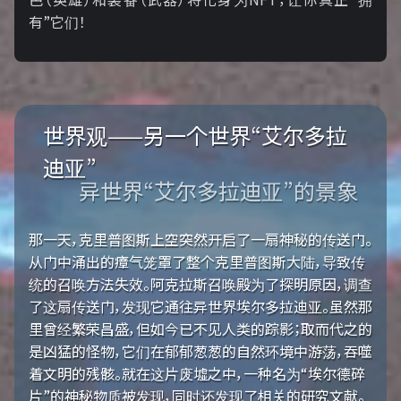
有”它们！
世界观——另一个世界“艾尔多拉
迪亚”
异世界“艾尔多拉迪亚”的景象
那一天，克里普图斯上空突然开启了一扇神秘的传送门。
从门中涌出的瘴气笼罩了整个克里普图斯大陆，导致传
统的召唤方法失效。阿克拉斯召唤殿为了探明原因，调查
了这扇传送门，发现它通往异世界埃尔多拉迪亚。虽然那
里曾经繁荣昌盛，但如今已不见人类的踪影；取而代之的
是凶猛的怪物，它们在郁郁葱葱的自然环境中游荡，吞噬
着文明的残骸。就在这片废墟之中，一种名为“埃尔德碎
片”的神秘物质被发现，同时还发现了相关的研究文献。