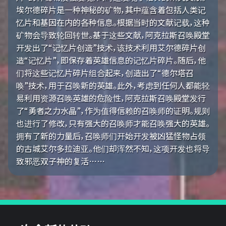
埃尔德碎片是一种神秘的矿物，其中蕴含着包括人类记
忆片和基因在内的各种信息。根据当时的文献记载，这种
矿物会导致轮回转世。基于这些文献，阿克拉斯召唤殿堂
开发出了“记忆片创造”技术，该技术利用艾尔德碎片创
造“记忆片”，即保存着英雄信息的记忆片碎片。随后，他
们将这些记忆片碎片组合起来，创造出了“德尔塔召
唤”技术，用于召唤新的英雄。此外，考虑到任何人都能轻
易利用资源召唤英雄的危险性，阿克拉斯召唤殿堂发行
了“勇者之力水晶”，作为值得信赖的召唤师的证明。规则
也进行了修改，只有强大的召唤师才能召唤强大的英雄。
拥有了新的力量后，召唤师们开始开发被凶猛怪物占领
的古城艾尔多拉迪亚。他们却浑然不知，这项开发也将导
致邪恶双子神的复活……