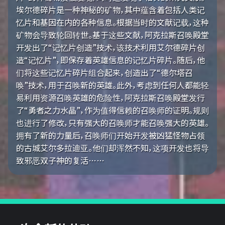
埃尔德碎片是一种神秘的矿物，其中蕴含着包括人类记
忆片和基因在内的各种信息。根据当时的文献记载，这种
矿物会导致轮回转世。基于这些文献，阿克拉斯召唤殿堂
开发出了“记忆片创造”技术，该技术利用艾尔德碎片创
造“记忆片”，即保存着英雄信息的记忆片碎片。随后，他
们将这些记忆片碎片组合起来，创造出了“德尔塔召
唤”技术，用于召唤新的英雄。此外，考虑到任何人都能轻
易利用资源召唤英雄的危险性，阿克拉斯召唤殿堂发行
了“勇者之力水晶”，作为值得信赖的召唤师的证明。规则
也进行了修改，只有强大的召唤师才能召唤强大的英雄。
拥有了新的力量后，召唤师们开始开发被凶猛怪物占领
的古城艾尔多拉迪亚。他们却浑然不知，这项开发也将导
致邪恶双子神的复活……