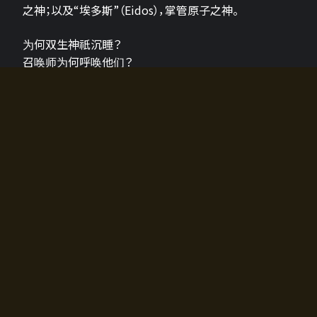
之神；以及“埃多斯”（Eidos），掌管原子之神。
为何双生神祇沉睡？
召唤师为何呼唤他们？
为何通往埃尔多拉迪亚的大门开启？
故事的真相将由玩家的行动揭晓，玩家的选择将影响游
戏中的走向。
所有答案都掌握在你的手中。
如何开始游戏
入门超级简单！只需安装钱包应用♪
您可以在电脑和智能手机上畅玩！