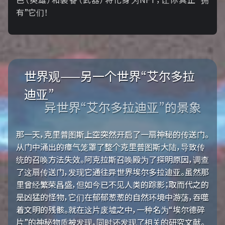
有”它们！
世界观——另一个世界“艾尔多拉
迪亚”
异世界“艾尔多拉迪亚”的景象
那一天，克里普图斯上空突然开启了一扇神秘的传送门。
从门中涌出的瘴气笼罩了整个克里普图斯大陆，导致传
统的召唤方法失效。阿克拉斯召唤殿为了探明原因，调查
了这扇传送门，发现它通往异世界埃尔多拉迪亚。虽然那
里曾经繁荣昌盛，但如今已不见人类的踪影；取而代之的
是凶猛的怪物，它们在郁郁葱葱的自然环境中游荡，吞噬
着文明的残骸。就在这片废墟之中，一种名为“埃尔德碎
片”的神秘物质被发现，同时还发现了相关的研究文献。