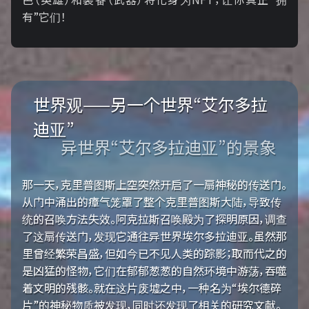
有”它们！
世界观——另一个世界“艾尔多拉
迪亚”
异世界“艾尔多拉迪亚”的景象
那一天，克里普图斯上空突然开启了一扇神秘的传送门。
从门中涌出的瘴气笼罩了整个克里普图斯大陆，导致传
统的召唤方法失效。阿克拉斯召唤殿为了探明原因，调查
了这扇传送门，发现它通往异世界埃尔多拉迪亚。虽然那
里曾经繁荣昌盛，但如今已不见人类的踪影；取而代之的
是凶猛的怪物，它们在郁郁葱葱的自然环境中游荡，吞噬
着文明的残骸。就在这片废墟之中，一种名为“埃尔德碎
片”的神秘物质被发现，同时还发现了相关的研究文献。