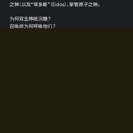
之神；以及“埃多斯”（Eidos），掌管原子之神。
为何双生神祇沉睡？
召唤师为何呼唤他们？
为何通往埃尔多拉迪亚的大门开启？
故事的真相将由玩家的行动揭晓，玩家的选择将影响游
戏中的走向。
所有答案都掌握在你的手中。
如何开始游戏
入门超级简单！只需安装钱包应用♪
您可以在电脑和智能手机上畅玩！