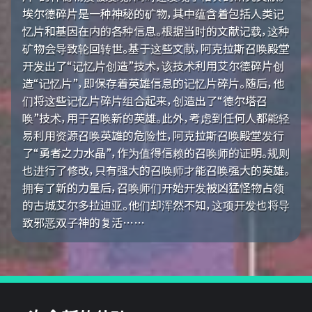
埃尔德碎片是一种神秘的矿物，其中蕴含着包括人类记
忆片和基因在内的各种信息。根据当时的文献记载，这种
矿物会导致轮回转世。基于这些文献，阿克拉斯召唤殿堂
开发出了“记忆片创造”技术，该技术利用艾尔德碎片创
造“记忆片”，即保存着英雄信息的记忆片碎片。随后，他
们将这些记忆片碎片组合起来，创造出了“德尔塔召
唤”技术，用于召唤新的英雄。此外，考虑到任何人都能轻
易利用资源召唤英雄的危险性，阿克拉斯召唤殿堂发行
了“勇者之力水晶”，作为值得信赖的召唤师的证明。规则
也进行了修改，只有强大的召唤师才能召唤强大的英雄。
拥有了新的力量后，召唤师们开始开发被凶猛怪物占领
的古城艾尔多拉迪亚。他们却浑然不知，这项开发也将导
致邪恶双子神的复活……