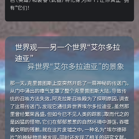
有”它们！
世界观——另一个世界“艾尔多拉
迪亚”
异世界“艾尔多拉迪亚”的景象
那一天，克里普图斯上空突然开启了一扇神秘的传送门。
从门中涌出的瘴气笼罩了整个克里普图斯大陆，导致传
统的召唤方法失效。阿克拉斯召唤殿为了探明原因，调查
了这扇传送门，发现它通往异世界埃尔多拉迪亚。虽然那
里曾经繁荣昌盛，但如今已不见人类的踪影；取而代之的
是凶猛的怪物，它们在郁郁葱葱的自然环境中游荡，吞噬
着文明的残骸。就在这片废墟之中，一种名为“埃尔德碎
片”的神秘物质被发现，同时还发现了相关的研究文献。