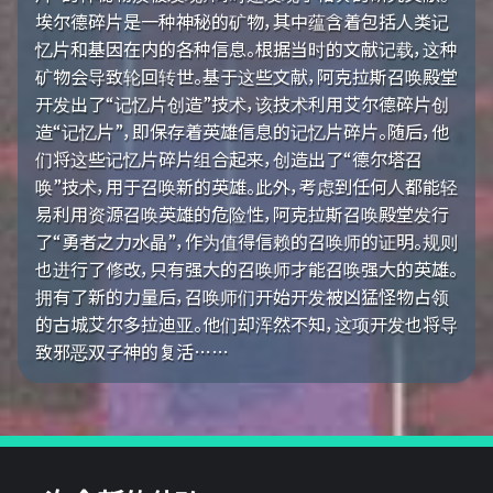
埃尔德碎片是一种神秘的矿物，其中蕴含着包括人类记
忆片和基因在内的各种信息。根据当时的文献记载，这种
矿物会导致轮回转世。基于这些文献，阿克拉斯召唤殿堂
开发出了“记忆片创造”技术，该技术利用艾尔德碎片创
造“记忆片”，即保存着英雄信息的记忆片碎片。随后，他
们将这些记忆片碎片组合起来，创造出了“德尔塔召
唤”技术，用于召唤新的英雄。此外，考虑到任何人都能轻
易利用资源召唤英雄的危险性，阿克拉斯召唤殿堂发行
了“勇者之力水晶”，作为值得信赖的召唤师的证明。规则
也进行了修改，只有强大的召唤师才能召唤强大的英雄。
拥有了新的力量后，召唤师们开始开发被凶猛怪物占领
的古城艾尔多拉迪亚。他们却浑然不知，这项开发也将导
致邪恶双子神的复活……