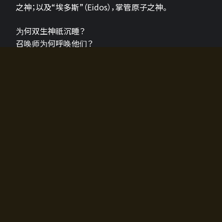
之神；以及“埃多斯”（Eidos），掌管原子之神。
为何双生神祇沉睡？
召唤师为何呼唤他们？
为何通往埃尔多拉迪亚的大门开启？
故事的真相将由玩家的行动揭晓，玩家的选择将影响游
戏中的走向。
所有答案都掌握在你的手中。
如何开始游戏
入门超级简单！只需安装钱包应用♪
您可以在电脑和智能手机上畅玩！