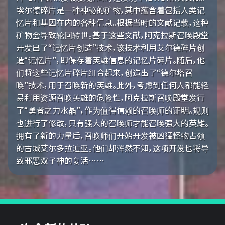
埃尔德碎片是一种神秘的矿物，其中蕴含着包括人类记
忆片和基因在内的各种信息。根据当时的文献记载，这种
矿物会导致轮回转世。基于这些文献，阿克拉斯召唤殿堂
开发出了“记忆片创造”技术，该技术利用艾尔德碎片创
造“记忆片”，即保存着英雄信息的记忆片碎片。随后，他
们将这些记忆片碎片组合起来，创造出了“德尔塔召
唤”技术，用于召唤新的英雄。此外，考虑到任何人都能轻
易利用资源召唤英雄的危险性，阿克拉斯召唤殿堂发行
了“勇者之力水晶”，作为值得信赖的召唤师的证明。规则
也进行了修改，只有强大的召唤师才能召唤强大的英雄。
拥有了新的力量后，召唤师们开始开发被凶猛怪物占领
的古城艾尔多拉迪亚。他们却浑然不知，这项开发也将导
致邪恶双子神的复活……