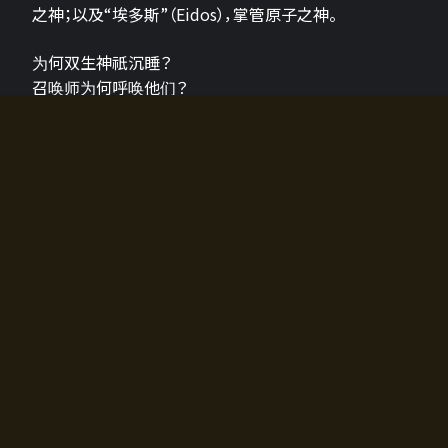
之神；以及“埃多斯”（Eidos），掌管原子之神。
为何双生神祇沉睡？
召唤师为何呼唤他们？
为何通往埃尔多拉迪亚的大门开启？
故事的真相将由玩家的行动揭晓，玩家的选择将影响游
戏中的走向。
所有答案都掌握在你的手中。
如何开始游戏
入门超级简单！只需安装钱包应用♪
您可以在电脑和智能手机上畅玩！