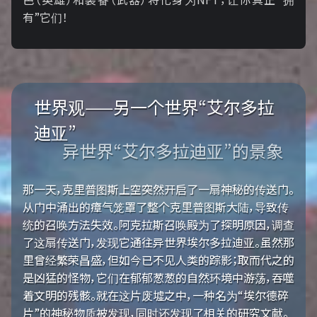
有”它们！
世界观——另一个世界“艾尔多拉
迪亚”
异世界“艾尔多拉迪亚”的景象
那一天，克里普图斯上空突然开启了一扇神秘的传送门。
从门中涌出的瘴气笼罩了整个克里普图斯大陆，导致传
统的召唤方法失效。阿克拉斯召唤殿为了探明原因，调查
了这扇传送门，发现它通往异世界埃尔多拉迪亚。虽然那
里曾经繁荣昌盛，但如今已不见人类的踪影；取而代之的
是凶猛的怪物，它们在郁郁葱葱的自然环境中游荡，吞噬
着文明的残骸。就在这片废墟之中，一种名为“埃尔德碎
片”的神秘物质被发现，同时还发现了相关的研究文献。