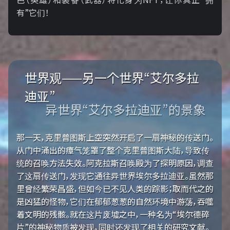
有”它们！
世界观——另一个世界“艾尔多拉
迪亚”
异世界“艾尔多拉迪亚”的景象
那一天，克里普图斯上空突然开启了一扇神秘的传送门。
从门中涌出的瘴气笼罩了整个克里普图斯大陆，导致传
统的召唤方法失效。阿克拉斯召唤殿为了探明原因，调查
了这扇传送门，发现它通往异世界埃尔多拉迪亚。虽然那
里曾经繁荣昌盛，但如今已不见人类的踪影；取而代之的
是凶猛的怪物，它们在郁郁葱葱的自然环境中游荡，吞噬
着文明的残骸。就在这片废墟之中，一种名为“埃尔德碎
片”的神秘物质被发现，同时还发现了相关的研究文献。