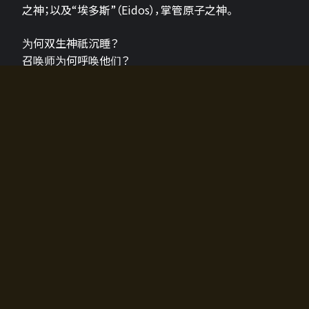
之神；以及“埃多斯”（Eidos），掌管原子之神。
为何双生神祇沉睡？
召唤师为何呼唤他们？
为何通往埃尔多拉迪亚的大门开启？
故事的真相将由玩家的行动揭晓，玩家的选择将影响游
戏中的走向。
所有答案都掌握在你的手中。
如何开始游戏
入门超级简单！只需安装钱包应用♪
您可以在电脑和智能手机上畅玩！