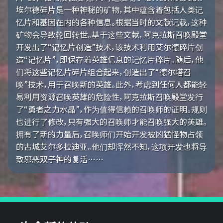
埃尔德碎片是一种神秘的矿物，其中蕴含着包括人类记
忆片和基因在内的各种信息。根据当时的文献记载，这种
矿物会导致轮回转世。基于这些文献，阿克拉斯召唤殿堂
开发出了“记忆片创造”技术，该技术利用艾尔德碎片创
造“记忆片”，即保存着英雄信息的记忆片碎片。随后，他
们将这些记忆片碎片组合起来，创造出了“德尔塔召
唤”技术，用于召唤新的英雄。此外，考虑到任何人都能轻
易利用资源召唤英雄的危险性，阿克拉斯召唤殿堂发行
了“勇者之力水晶”，作为值得信赖的召唤师的证明。规则
也进行了修改，只有强大的召唤师才能召唤强大的英雄。
拥有了新的力量后，召唤师们开始开发被凶猛怪物占领
的古城艾尔多拉迪亚。他们却浑然不知，这项开发也将导
致邪恶双子神的复活……