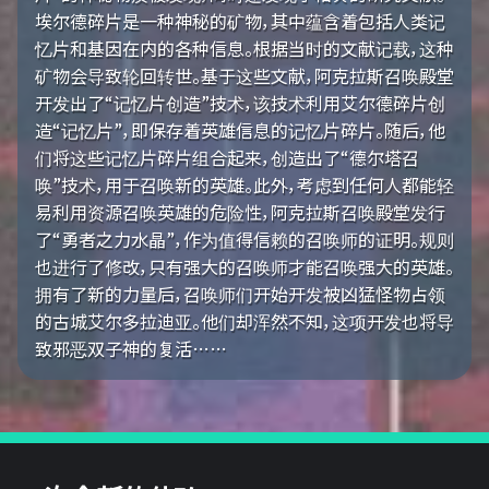
埃尔德碎片是一种神秘的矿物，其中蕴含着包括人类记
忆片和基因在内的各种信息。根据当时的文献记载，这种
矿物会导致轮回转世。基于这些文献，阿克拉斯召唤殿堂
开发出了“记忆片创造”技术，该技术利用艾尔德碎片创
造“记忆片”，即保存着英雄信息的记忆片碎片。随后，他
们将这些记忆片碎片组合起来，创造出了“德尔塔召
唤”技术，用于召唤新的英雄。此外，考虑到任何人都能轻
易利用资源召唤英雄的危险性，阿克拉斯召唤殿堂发行
了“勇者之力水晶”，作为值得信赖的召唤师的证明。规则
也进行了修改，只有强大的召唤师才能召唤强大的英雄。
拥有了新的力量后，召唤师们开始开发被凶猛怪物占领
的古城艾尔多拉迪亚。他们却浑然不知，这项开发也将导
致邪恶双子神的复活……