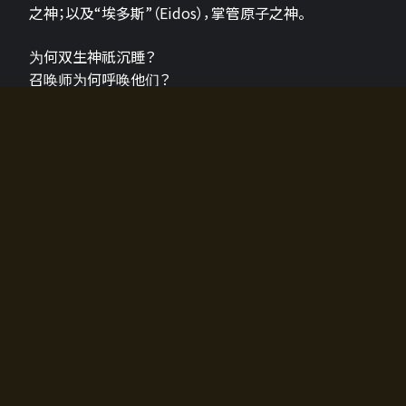
之神；以及“埃多斯”（Eidos），掌管原子之神。
为何双生神祇沉睡？
召唤师为何呼唤他们？
为何通往埃尔多拉迪亚的大门开启？
故事的真相将由玩家的行动揭晓，玩家的选择将影响游
戏中的走向。
所有答案都掌握在你的手中。
如何开始游戏
入门超级简单！只需安装钱包应用♪
您可以在电脑和智能手机上畅玩！