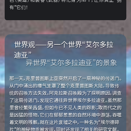
有”它们！
世界观——另一个世界“艾尔多拉
迪亚”
异世界“艾尔多拉迪亚”的景象
那一天，克里普图斯上空突然开启了一扇神秘的传送门。
从门中涌出的瘴气笼罩了整个克里普图斯大陆，导致传
统的召唤方法失效。阿克拉斯召唤殿为了探明原因，调查
了这扇传送门，发现它通往异世界埃尔多拉迪亚。虽然那
里曾经繁荣昌盛，但如今已不见人类的踪影；取而代之的
是凶猛的怪物，它们在郁郁葱葱的自然环境中游荡，吞噬
着文明的残骸。就在这片废墟之中，一种名为“埃尔德碎
片”的神秘物质被发现，同时还发现了相关的研究文献。