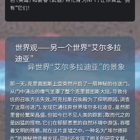
有”它们！
世界观——另一个世界“艾尔多拉
迪亚”
异世界“艾尔多拉迪亚”的景象
那一天，克里普图斯上空突然开启了一扇神秘的传送门。
从门中涌出的瘴气笼罩了整个克里普图斯大陆，导致传
统的召唤方法失效。阿克拉斯召唤殿为了探明原因，调查
了这扇传送门，发现它通往异世界埃尔多拉迪亚。虽然那
里曾经繁荣昌盛，但如今已不见人类的踪影；取而代之的
是凶猛的怪物，它们在郁郁葱葱的自然环境中游荡，吞噬
着文明的残骸。就在这片废墟之中，一种名为“埃尔德碎
片”的神秘物质被发现，同时还发现了相关的研究文献。