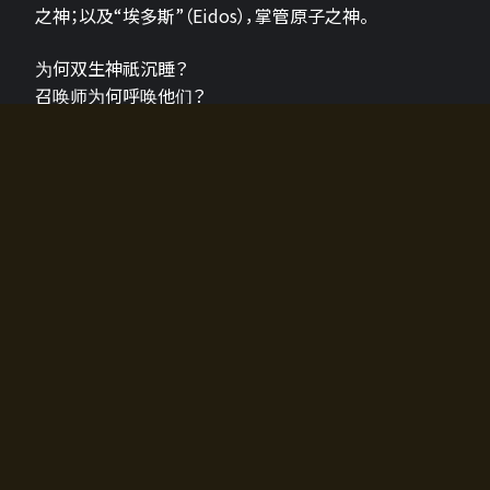
之神；以及“埃多斯”（Eidos），掌管原子之神。
为何双生神祇沉睡？
召唤师为何呼唤他们？
为何通往埃尔多拉迪亚的大门开启？
故事的真相将由玩家的行动揭晓，玩家的选择将影响游
戏中的走向。
所有答案都掌握在你的手中。
如何开始游戏
入门超级简单！只需安装钱包应用♪
您可以在电脑和智能手机上畅玩！