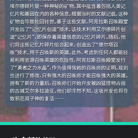
埃尔德碎片是一种神秘的矿物，其中蕴含着包括人类记
忆片和基因在内的各种信息。根据当时的文献记载，这种
矿物会导致轮回转世。基于这些文献，阿克拉斯召唤殿堂
开发出了“记忆片创造”技术，该技术利用艾尔德碎片创
造“记忆片”，即保存着英雄信息的记忆片碎片。随后，他
们将这些记忆片碎片组合起来，创造出了“德尔塔召
唤”技术，用于召唤新的英雄。此外，考虑到任何人都能轻
易利用资源召唤英雄的危险性，阿克拉斯召唤殿堂发行
了“勇者之力水晶”，作为值得信赖的召唤师的证明。规则
也进行了修改，只有强大的召唤师才能召唤强大的英雄。
拥有了新的力量后，召唤师们开始开发被凶猛怪物占领
的古城艾尔多拉迪亚。他们却浑然不知，这项开发也将导
致邪恶双子神的复活……