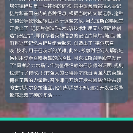
埃尔德碎片是一种神秘的矿物，其中蕴含着包括人类记
忆片和基因在内的各种信息。根据当时的文献记载，这种
矿物会导致轮回转世。基于这些文献，阿克拉斯召唤殿堂
开发出了“记忆片创造”技术，该技术利用艾尔德碎片创
造“记忆片”，即保存着英雄信息的记忆片碎片。随后，他
们将这些记忆片碎片组合起来，创造出了“德尔塔召
唤”技术，用于召唤新的英雄。此外，考虑到任何人都能轻
易利用资源召唤英雄的危险性，阿克拉斯召唤殿堂发行
了“勇者之力水晶”，作为值得信赖的召唤师的证明。规则
也进行了修改，只有强大的召唤师才能召唤强大的英雄。
拥有了新的力量后，召唤师们开始开发被凶猛怪物占领
的古城艾尔多拉迪亚。他们却浑然不知，这项开发也将导
致邪恶双子神的复活……