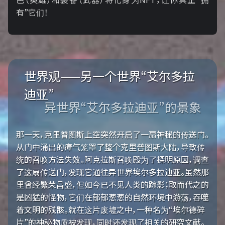
有”它们！
世界观——另一个世界“艾尔多拉
迪亚”
异世界“艾尔多拉迪亚”的景象
那一天，克里普图斯上空突然开启了一扇神秘的传送门。
从门中涌出的瘴气笼罩了整个克里普图斯大陆，导致传
统的召唤方法失效。阿克拉斯召唤殿为了探明原因，调查
了这扇传送门，发现它通往异世界埃尔多拉迪亚。虽然那
里曾经繁荣昌盛，但如今已不见人类的踪影；取而代之的
是凶猛的怪物，它们在郁郁葱葱的自然环境中游荡，吞噬
着文明的残骸。就在这片废墟之中，一种名为“埃尔德碎
片”的神秘物质被发现，同时还发现了相关的研究文献。