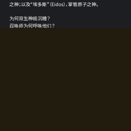
之神；以及“埃多斯”（Eidos），掌管原子之神。
为何双生神祇沉睡？
召唤师为何呼唤他们？
为何通往埃尔多拉迪亚的大门开启？
故事的真相将由玩家的行动揭晓，玩家的选择将影响游
戏中的走向。
所有答案都掌握在你的手中。
如何开始游戏
入门超级简单！只需安装钱包应用♪
您可以在电脑和智能手机上畅玩！