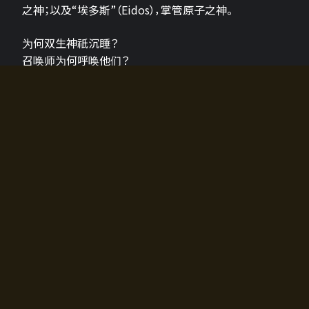
之神；以及“埃多斯”（Eidos），掌管原子之神。
为何双生神祇沉睡？
召唤师为何呼唤他们？
为何通往埃尔多拉迪亚的大门开启？
故事的真相将由玩家的行动揭晓，玩家的选择将影响游
戏中的走向。
所有答案都掌握在你的手中。
如何开始游戏
入门超级简单！只需安装钱包应用♪
您可以在电脑和智能手机上畅玩！