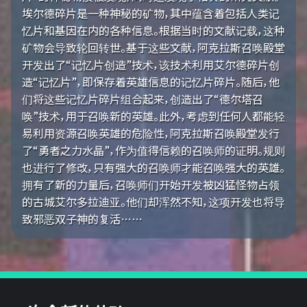
埃尔德碎片是一种神秘的矿物，其中蕴含着包括人类记
忆片和基因在内的各种信息。根据当时的文献记载，这种
矿物会导致轮回转世。基于这些文献，阿克拉斯召唤殿堂
开发出了“记忆片创造”技术，该技术利用艾尔德碎片创
造“记忆片”，即保存着英雄信息的记忆片碎片。随后，他
们将这些记忆片碎片组合起来，创造出了“德尔塔召
唤”技术，用于召唤新的英雄。此外，考虑到任何人都能轻
易利用资源召唤英雄的危险性，阿克拉斯召唤殿堂发行
了“勇者之力水晶”，作为值得信赖的召唤师的证明。规则
也进行了修改，只有强大的召唤师才能召唤强大的英雄。
拥有了新的力量后，召唤师们开始开发被凶猛怪物占领
的古城艾尔多拉迪亚。他们却浑然不知，这项开发也将导
致邪恶双子神的复活……