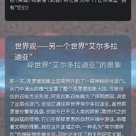
有”它们！
世界观——另一个世界“艾尔多拉
迪亚”
异世界“艾尔多拉迪亚”的景象
那一天，克里普图斯上空突然开启了一扇神秘的传送门。
从门中涌出的瘴气笼罩了整个克里普图斯大陆，导致传
统的召唤方法失效。阿克拉斯召唤殿为了探明原因，调查
了这扇传送门，发现它通往异世界埃尔多拉迪亚。虽然那
里曾经繁荣昌盛，但如今已不见人类的踪影；取而代之的
是凶猛的怪物，它们在郁郁葱葱的自然环境中游荡，吞噬
着文明的残骸。就在这片废墟之中，一种名为“埃尔德碎
片”的神秘物质被发现，同时还发现了相关的研究文献。