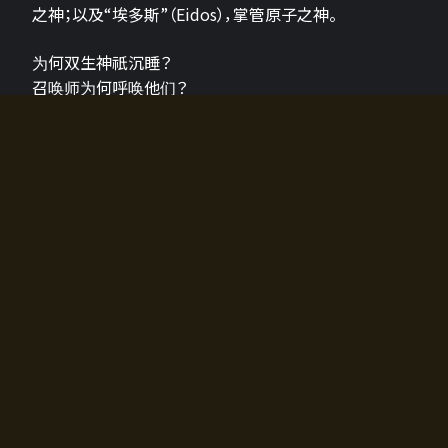
之神；以及“埃多斯”（Eidos），掌管原子之神。
为何双生神祇沉睡？
召唤师为何呼唤他们？
为何通往埃尔多拉迪亚的大门开启？
故事的真相将由玩家的行动揭晓，玩家的选择将影响游
戏中的走向。
所有答案都掌握在你的手中。
如何开始游戏
入门超级简单！只需安装钱包应用♪
您可以在电脑和智能手机上畅玩！