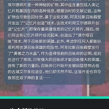
埃尔德碎片是一种神秘的矿物，其中蕴含着包括人类记
忆片和基因在内的各种信息。根据当时的文献记载，这种
矿物会导致轮回转世。基于这些文献，阿克拉斯召唤殿堂
开发出了“记忆片创造”技术，该技术利用艾尔德碎片创
造“记忆片”，即保存着英雄信息的记忆片碎片。随后，他
们将这些记忆片碎片组合起来，创造出了“德尔塔召
唤”技术，用于召唤新的英雄。此外，考虑到任何人都能轻
易利用资源召唤英雄的危险性，阿克拉斯召唤殿堂发行
了“勇者之力水晶”，作为值得信赖的召唤师的证明。规则
也进行了修改，只有强大的召唤师才能召唤强大的英雄。
拥有了新的力量后，召唤师们开始开发被凶猛怪物占领
的古城艾尔多拉迪亚。他们却浑然不知，这项开发也将导
致邪恶双子神的复活……