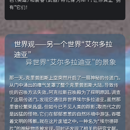
有”它们！
世界观——另一个世界“艾尔多拉
迪亚”
异世界“艾尔多拉迪亚”的景象
那一天，克里普图斯上空突然开启了一扇神秘的传送门。
从门中涌出的瘴气笼罩了整个克里普图斯大陆，导致传
统的召唤方法失效。阿克拉斯召唤殿为了探明原因，调查
了这扇传送门，发现它通往异世界埃尔多拉迪亚。虽然那
里曾经繁荣昌盛，但如今已不见人类的踪影；取而代之的
是凶猛的怪物，它们在郁郁葱葱的自然环境中游荡，吞噬
着文明的残骸。就在这片废墟之中，一种名为“埃尔德碎
片”的神秘物质被发现，同时还发现了相关的研究文献。