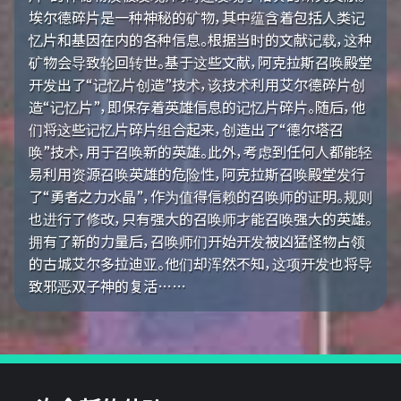
埃尔德碎片是一种神秘的矿物，其中蕴含着包括人类记
忆片和基因在内的各种信息。根据当时的文献记载，这种
矿物会导致轮回转世。基于这些文献，阿克拉斯召唤殿堂
开发出了“记忆片创造”技术，该技术利用艾尔德碎片创
造“记忆片”，即保存着英雄信息的记忆片碎片。随后，他
们将这些记忆片碎片组合起来，创造出了“德尔塔召
唤”技术，用于召唤新的英雄。此外，考虑到任何人都能轻
易利用资源召唤英雄的危险性，阿克拉斯召唤殿堂发行
了“勇者之力水晶”，作为值得信赖的召唤师的证明。规则
也进行了修改，只有强大的召唤师才能召唤强大的英雄。
拥有了新的力量后，召唤师们开始开发被凶猛怪物占领
的古城艾尔多拉迪亚。他们却浑然不知，这项开发也将导
致邪恶双子神的复活……