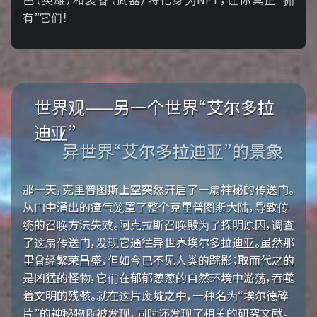
有”它们！
世界观——另一个世界“艾尔多拉
迪亚”
异世界“艾尔多拉迪亚”的景象
那一天，克里普图斯上空突然开启了一扇神秘的传送门。
从门中涌出的瘴气笼罩了整个克里普图斯大陆，导致传
统的召唤方法失效。阿克拉斯召唤殿为了探明原因，调查
了这扇传送门，发现它通往异世界埃尔多拉迪亚。虽然那
里曾经繁荣昌盛，但如今已不见人类的踪影；取而代之的
是凶猛的怪物，它们在郁郁葱葱的自然环境中游荡，吞噬
着文明的残骸。就在这片废墟之中，一种名为“埃尔德碎
片”的神秘物质被发现，同时还发现了相关的研究文献。