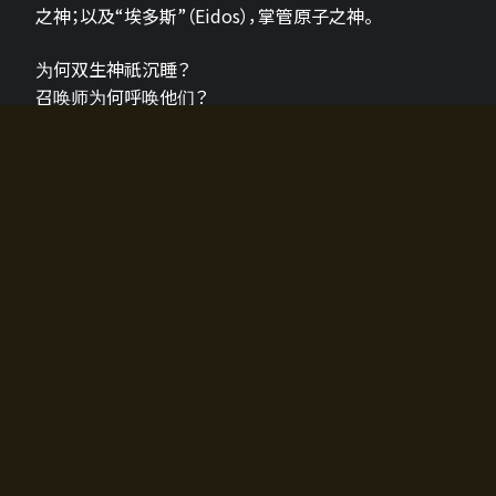
之神；以及“埃多斯”（Eidos），掌管原子之神。
为何双生神祇沉睡？
召唤师为何呼唤他们？
为何通往埃尔多拉迪亚的大门开启？
故事的真相将由玩家的行动揭晓，玩家的选择将影响游
戏中的走向。
所有答案都掌握在你的手中。
如何开始游戏
入门超级简单！只需安装钱包应用♪
您可以在电脑和智能手机上畅玩！