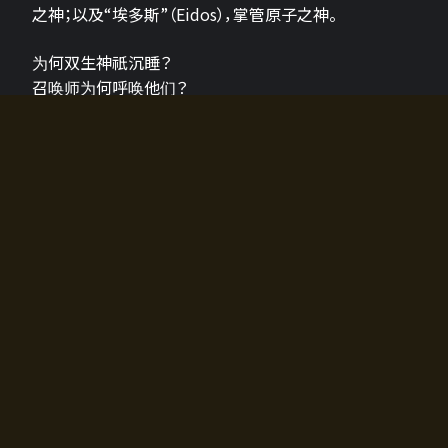
之神；以及“埃多斯”（Eidos），掌管原子之神。
为何双生神祇沉睡？
召唤师为何呼唤他们？
为何通往埃尔多拉迪亚的大门开启？
故事的真相将由玩家的行动揭晓，玩家的选择将影响游
戏中的走向。
所有答案都掌握在你的手中。
如何开始游戏
入门超级简单！只需安装钱包应用♪
您可以在电脑和智能手机上畅玩！