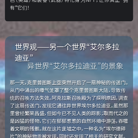
有”它们！
世界观——另一个世界“艾尔多拉
迪亚”
异世界“艾尔多拉迪亚”的景象
那一天，克里普图斯上空突然开启了一扇神秘的传送门。
从门中涌出的瘴气笼罩了整个克里普图斯大陆，导致传
统的召唤方法失效。阿克拉斯召唤殿为了探明原因，调查
了这扇传送门，发现它通往异世界埃尔多拉迪亚。虽然那
里曾经繁荣昌盛，但如今已不见人类的踪影；取而代之的
是凶猛的怪物，它们在郁郁葱葱的自然环境中游荡，吞噬
着文明的残骸。就在这片废墟之中，一种名为“埃尔德碎
片”的神秘物质被发现，同时还发现了相关的研究文献。