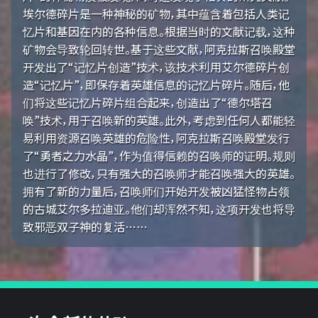
埃尔德碎片是一种神秘的矿物，其中蕴含着包括人类记
忆片和基因在内的各种信息。根据当时的文献记载，这种
矿物会导致轮回转世。基于这些文献，阿克拉斯召唤殿堂
开发出了“记忆片创造”技术，该技术利用艾尔德碎片创
造“记忆片”，即保存着英雄信息的记忆片碎片。随后，他
们将这些记忆片碎片组合起来，创造出了“德尔塔召
唤”技术，用于召唤新的英雄。此外，考虑到任何人都能轻
易利用资源召唤英雄的危险性，阿克拉斯召唤殿堂发行
了“勇者之力水晶”，作为值得信赖的召唤师的证明。规则
也进行了修改，只有强大的召唤师才能召唤强大的英雄。
拥有了新的力量后，召唤师们开始开发被凶猛怪物占领
的古城艾尔多拉迪亚。他们却浑然不知，这项开发也将导
致邪恶双子神的复活……