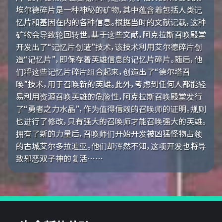
埃尔德碎片是一种神秘的矿物，其中蕴含着包括人类记
忆片和基因在内的各种信息。根据当时的文献记载，这种
矿物会导致轮回转世。基于这些文献，阿克拉斯召唤殿堂
开发出了“记忆片创造”技术，该技术利用艾尔德碎片创
造“记忆片”，即保存着英雄信息的记忆片碎片。随后，他
们将这些记忆片碎片组合起来，创造出了“德尔塔召
唤”技术，用于召唤新的英雄。此外，考虑到任何人都能轻
易利用资源召唤英雄的危险性，阿克拉斯召唤殿堂发行
了“勇者之力水晶”，作为值得信赖的召唤师的证明。规则
也进行了修改，只有强大的召唤师才能召唤强大的英雄。
拥有了新的力量后，召唤师们开始开发被凶猛怪物占领
的古城艾尔多拉迪亚。他们却浑然不知，这项开发也将导
致邪恶双子神的复活……