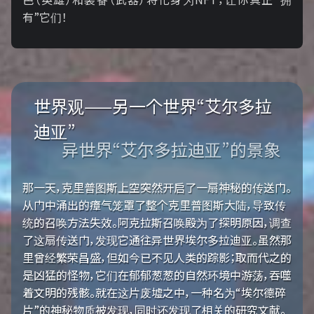
有”它们！
世界观——另一个世界“艾尔多拉
迪亚”
异世界“艾尔多拉迪亚”的景象
那一天，克里普图斯上空突然开启了一扇神秘的传送门。
从门中涌出的瘴气笼罩了整个克里普图斯大陆，导致传
统的召唤方法失效。阿克拉斯召唤殿为了探明原因，调查
了这扇传送门，发现它通往异世界埃尔多拉迪亚。虽然那
里曾经繁荣昌盛，但如今已不见人类的踪影；取而代之的
是凶猛的怪物，它们在郁郁葱葱的自然环境中游荡，吞噬
着文明的残骸。就在这片废墟之中，一种名为“埃尔德碎
片”的神秘物质被发现，同时还发现了相关的研究文献。