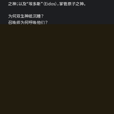
之神；以及“埃多斯”（Eidos），掌管原子之神。
为何双生神祇沉睡？
召唤师为何呼唤他们？
为何通往埃尔多拉迪亚的大门开启？
故事的真相将由玩家的行动揭晓，玩家的选择将影响游
戏中的走向。
所有答案都掌握在你的手中。
如何开始游戏
入门超级简单！只需安装钱包应用♪
您可以在电脑和智能手机上畅玩！