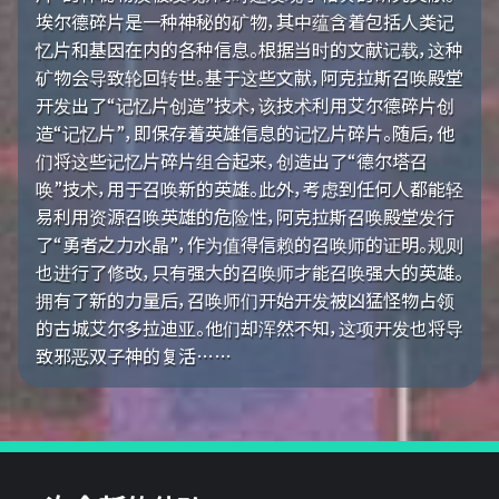
埃尔德碎片是一种神秘的矿物，其中蕴含着包括人类记
忆片和基因在内的各种信息。根据当时的文献记载，这种
矿物会导致轮回转世。基于这些文献，阿克拉斯召唤殿堂
开发出了“记忆片创造”技术，该技术利用艾尔德碎片创
造“记忆片”，即保存着英雄信息的记忆片碎片。随后，他
们将这些记忆片碎片组合起来，创造出了“德尔塔召
唤”技术，用于召唤新的英雄。此外，考虑到任何人都能轻
易利用资源召唤英雄的危险性，阿克拉斯召唤殿堂发行
了“勇者之力水晶”，作为值得信赖的召唤师的证明。规则
也进行了修改，只有强大的召唤师才能召唤强大的英雄。
拥有了新的力量后，召唤师们开始开发被凶猛怪物占领
的古城艾尔多拉迪亚。他们却浑然不知，这项开发也将导
致邪恶双子神的复活……