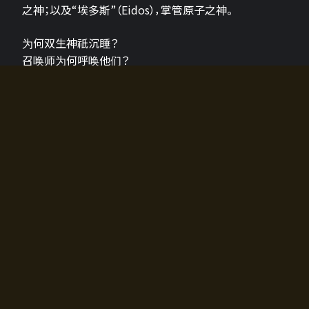
之神；以及“埃多斯”（Eidos），掌管原子之神。
为何双生神祇沉睡？
召唤师为何呼唤他们？
为何通往埃尔多拉迪亚的大门开启？
故事的真相将由玩家的行动揭晓，玩家的选择将影响游
戏中的走向。
所有答案都掌握在你的手中。
如何开始游戏
入门超级简单！只需安装钱包应用♪
您可以在电脑和智能手机上畅玩！