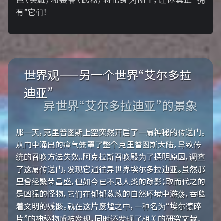
有”它们！
世界观——另一个世界“艾尔多拉
迪亚”
异世界“艾尔多拉迪亚”的景象
那一天，克里普图斯上空突然开启了一扇神秘的传送门。
从门中涌出的瘴气笼罩了整个克里普图斯大陆，导致传
统的召唤方法失效。阿克拉斯召唤殿为了探明原因，调查
了这扇传送门，发现它通往异世界埃尔多拉迪亚。虽然那
里曾经繁荣昌盛，但如今已不见人类的踪影；取而代之的
是凶猛的怪物，它们在郁郁葱葱的自然环境中游荡，吞噬
着文明的残骸。就在这片废墟之中，一种名为“埃尔德碎
片”的神秘物质被发现，同时还发现了相关的研究文献。