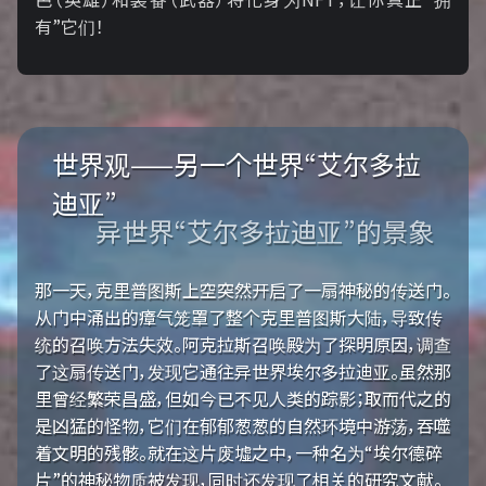
有”它们！
世界观——另一个世界“艾尔多拉
迪亚”
异世界“艾尔多拉迪亚”的景象
那一天，克里普图斯上空突然开启了一扇神秘的传送门。
从门中涌出的瘴气笼罩了整个克里普图斯大陆，导致传
统的召唤方法失效。阿克拉斯召唤殿为了探明原因，调查
了这扇传送门，发现它通往异世界埃尔多拉迪亚。虽然那
里曾经繁荣昌盛，但如今已不见人类的踪影；取而代之的
是凶猛的怪物，它们在郁郁葱葱的自然环境中游荡，吞噬
着文明的残骸。就在这片废墟之中，一种名为“埃尔德碎
片”的神秘物质被发现，同时还发现了相关的研究文献。