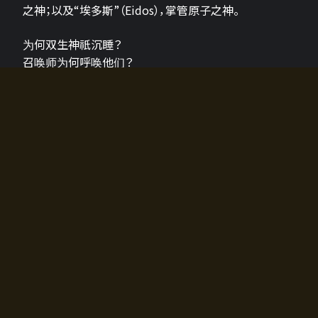
之神；以及“埃多斯”（Eidos），掌管原子之神。
为何双生神祇沉睡？
召唤师为何呼唤他们？
为何通往埃尔多拉迪亚的大门开启？
故事的真相将由玩家的行动揭晓，玩家的选择将影响游
戏中的走向。
所有答案都掌握在你的手中。
如何开始游戏
入门超级简单！只需安装钱包应用♪
您可以在电脑和智能手机上畅玩！