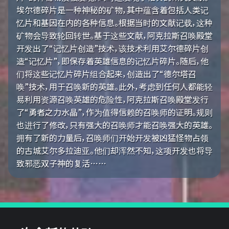
埃尔德碎片是一种神秘的矿物，其中蕴含着包括人类记
忆片和基因在内的各种信息。根据当时的文献记载，这种
矿物会导致轮回转世。基于这些文献，阿克拉斯召唤殿堂
开发出了“记忆片创造”技术，该技术利用艾尔德碎片创
造“记忆片”，即保存着英雄信息的记忆片碎片。随后，他
们将这些记忆片碎片组合起来，创造出了“德尔塔召
唤”技术，用于召唤新的英雄。此外，考虑到任何人都能轻
易利用资源召唤英雄的危险性，阿克拉斯召唤殿堂发行
了“勇者之力水晶”，作为值得信赖的召唤师的证明。规则
也进行了修改，只有强大的召唤师才能召唤强大的英雄。
拥有了新的力量后，召唤师们开始开发被凶猛怪物占领
的古城艾尔多拉迪亚。他们却浑然不知，这项开发也将导
致邪恶双子神的复活……