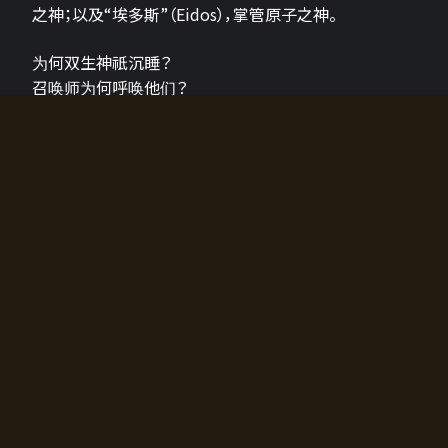
之神；以及“埃多斯”（Eidos），掌管原子之神。
为何双生神祇沉睡？
召唤师为何呼唤他们？
为何通往埃尔多拉迪亚的大门开启？
故事的真相将由玩家的行动揭晓，玩家的选择将影响游
戏中的走向。
所有答案都掌握在你的手中。
如何开始游戏
入门超级简单！只需安装钱包应用♪
您可以在电脑和智能手机上畅玩！