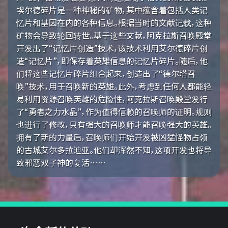
埃尔德碎片是一种神秘的矿物，其中蕴含着包括人类记
忆片和基因在内的各种信息。根据当时的文献记载，这种
矿物会导致轮回转世。基于这些文献，阿克拉斯召唤殿堂
开发出了“记忆片创造”技术，该技术利用艾尔德碎片创
造“记忆片”，即保存着英雄信息的记忆片碎片。随后，他
们将这些记忆片碎片组合起来，创造出了“德尔塔召
唤”技术，用于召唤新的英雄。此外，考虑到任何人都能轻
易利用资源召唤英雄的危险性，阿克拉斯召唤殿堂发行
了“勇者之力水晶”，作为值得信赖的召唤师的证明。规则
也进行了修改，只有强大的召唤师才能召唤强大的英雄。
拥有了新的力量后，召唤师们开始开发被凶猛怪物占领
的古城艾尔多拉迪亚。他们却浑然不知，这项开发也将导
致邪恶双子神的复活……