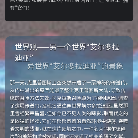
有”它们！
世界观——另一个世界“艾尔多拉
迪亚”
异世界“艾尔多拉迪亚”的景象
那一天，克里普图斯上空突然开启了一扇神秘的传送门。
从门中涌出的瘴气笼罩了整个克里普图斯大陆，导致传
统的召唤方法失效。阿克拉斯召唤殿为了探明原因，调查
了这扇传送门，发现它通往异世界埃尔多拉迪亚。虽然那
里曾经繁荣昌盛，但如今已不见人类的踪影；取而代之的
是凶猛的怪物，它们在郁郁葱葱的自然环境中游荡，吞噬
着文明的残骸。就在这片废墟之中，一种名为“埃尔德碎
片”的神秘物质被发现，同时还发现了相关的研究文献。