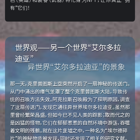
有”它们！
世界观——另一个世界“艾尔多拉
迪亚”
异世界“艾尔多拉迪亚”的景象
那一天，克里普图斯上空突然开启了一扇神秘的传送门。
从门中涌出的瘴气笼罩了整个克里普图斯大陆，导致传
统的召唤方法失效。阿克拉斯召唤殿为了探明原因，调查
了这扇传送门，发现它通往异世界埃尔多拉迪亚。虽然那
里曾经繁荣昌盛，但如今已不见人类的踪影；取而代之的
是凶猛的怪物，它们在郁郁葱葱的自然环境中游荡，吞噬
着文明的残骸。就在这片废墟之中，一种名为“埃尔德碎
片”的神秘物质被发现，同时还发现了相关的研究文献。