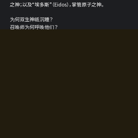
之神；以及“埃多斯”（Eidos），掌管原子之神。
为何双生神祇沉睡？
召唤师为何呼唤他们？
为何通往埃尔多拉迪亚的大门开启？
故事的真相将由玩家的行动揭晓，玩家的选择将影响游
戏中的走向。
所有答案都掌握在你的手中。
如何开始游戏
入门超级简单！只需安装钱包应用♪
您可以在电脑和智能手机上畅玩！