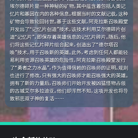
埃尔德碎片是一种神秘的矿物，其中蕴含着包括人类记
忆片和基因在内的各种信息。根据当时的文献记载，这种
矿物会导致轮回转世。基于这些文献，阿克拉斯召唤殿堂
开发出了“记忆片创造”技术，该技术利用艾尔德碎片创
造“记忆片”，即保存着英雄信息的记忆片碎片。随后，他
们将这些记忆片碎片组合起来，创造出了“德尔塔召
唤”技术，用于召唤新的英雄。此外，考虑到任何人都能轻
易利用资源召唤英雄的危险性，阿克拉斯召唤殿堂发行
了“勇者之力水晶”，作为值得信赖的召唤师的证明。规则
也进行了修改，只有强大的召唤师才能召唤强大的英雄。
拥有了新的力量后，召唤师们开始开发被凶猛怪物占领
的古城艾尔多拉迪亚。他们却浑然不知，这项开发也将导
致邪恶双子神的复活……